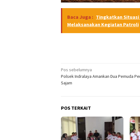
Baca Juga :
Tingkatkan Situasi
Melaksanakan Kegiatan Patroli
Navigasi
Pos sebelumnya
Polsek Indralaya Amankan Dua Pemuda P
pos
Sajam
POS TERKAIT