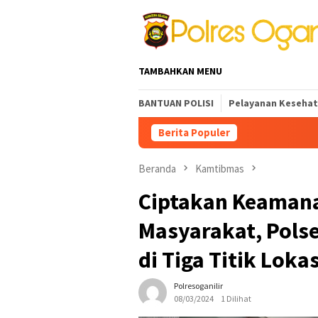
Loncat
ke
konten
TAMBAHKAN MENU
BANTUAN POLISI
Pelayanan Keseha
Berita Populer
Beranda
Kamtibmas
Ciptakan Keaman
Masyarakat, Polse
di Tiga Titik Lokas
Polresoganilir
08/03/2024
1 Dilihat