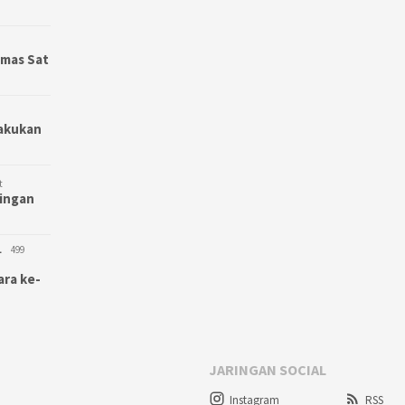
bmas Sat
Lakukan
t
bingan
L
499
ara ke-
JARINGAN SOCIAL
Instagram
RSS