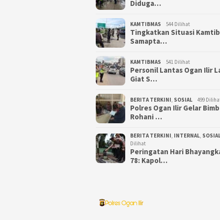
Diduga…
KAMTIBMAS
544 Dilihat
Tingkatkan Situasi Kamti
Samapta…
KAMTIBMAS
541 Dilihat
Personil Lantas Ogan Ilir 
Giat S…
BERITA TERKINI
,
SOSIAL
499 Diliha
Polres Ogan Ilir Gelar Bim
Rohani …
BERITA TERKINI
,
INTERNAL
,
SOSIA
Dilihat
Peringatan Hari Bhayangk
78: Kapol…