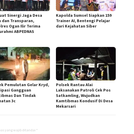
uat Sinergi Jaga Desa
Kapolda Sumsel Siapkan 159
 dan Transparan,
Trainer AI, Bentengi Pelajar
lres Ogan Ilir Terima
dari Kejahatan Siber
turahmi ABPEDNAS
ek Pemulutan Gelar Kryd,
Polsek Rantau Alai
sipasi Gangguan
Laksanakan Patroli Cek Pos
ibmas Dan Tindak
Satkamling, Wujudkan
hatan 3c
Kamtibmas Kondusif Di Desa
Mekarsari
as yang wajib ditandai
*