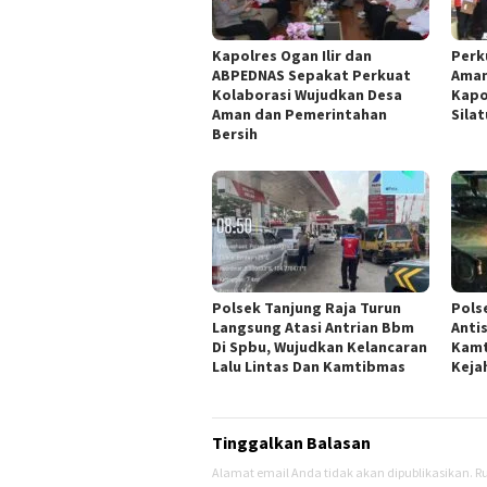
Kapolres Ogan Ilir dan
Perk
ABPEDNAS Sepakat Perkuat
Aman
Kolaborasi Wujudkan Desa
Kapo
Aman dan Pemerintahan
Sila
Bersih
Polsek Tanjung Raja Turun
Pols
Langsung Atasi Antrian Bbm
Anti
Di Spbu, Wujudkan Kelancaran
Kamt
Lalu Lintas Dan Kamtibmas
Keja
Tinggalkan Balasan
Alamat email Anda tidak akan dipublikasikan.
Ru