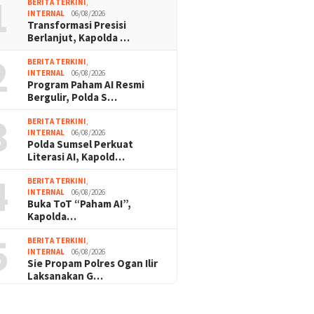
1
BERITA TERKINI
,
INTERNAL
06/08/2026
Transformasi Presisi
Berlanjut, Kapolda …
2
BERITA TERKINI
,
INTERNAL
06/08/2026
Program Paham AI Resmi
Bergulir, Polda S…
3
BERITA TERKINI
,
INTERNAL
06/08/2026
Polda Sumsel Perkuat
Literasi AI, Kapold…
4
BERITA TERKINI
,
INTERNAL
06/08/2026
Buka ToT “Paham AI”,
Kapolda…
5
BERITA TERKINI
,
INTERNAL
06/08/2026
Sie Propam Polres Ogan Ilir
Laksanakan G…