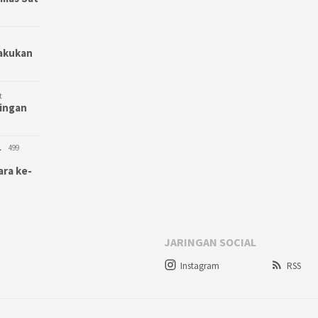
Lakukan
t
bingan
L
499
ara ke-
JARINGAN SOCIAL
Instagram
RSS