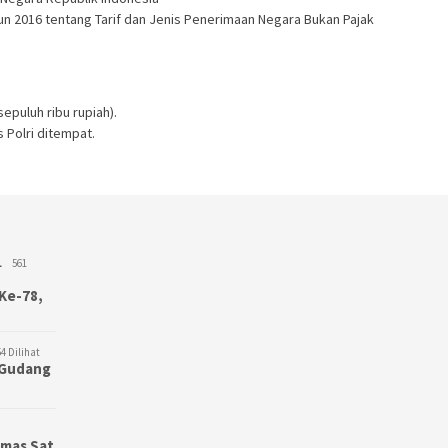
un 2016 tentang Tarif dan Jenis Penerimaan Negara Bukan Pajak
epuluh ribu rupiah).
 Polri ditempat.
L
561
Ke-78,
4 Dilihat
3 Gudang
bmas Sat