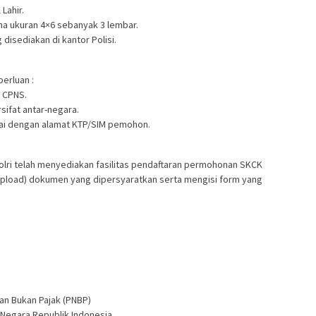
Lahir.
a ukuran 4×6 sebanyak 3 lembar.
disediakan di kantor Polisi.
erluan :
/ CPNS.
sifat antar-negara.
uai dengan alamat KTP/SIM pemohon.
Polri telah menyediakan fasilitas pendaftaran permohonan SKCK
pload) dokumen yang dipersyaratkan serta mengisi form yang
an Bukan Pajak (PNBP)
n Negara Republik Indonesia