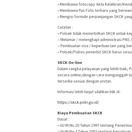
• Membawa fotocopy Akta Kelahiran/Kenal 
• Membawa Pas Foto terbaru yang berwarn
• Mengisi formulir perpanjangan SKCK yang 
Catatan :
• Polsek tidak menerbitkan SKCK untuk kep
– Melamar / melengkapi administrasi PNS 
– Pembuatan visa / keperluan lain yang ber
• Polsek/Polres penerbit SKCK harus ses
SKCK On-line
Dalam rangka pelayanan yang lebih baik, 
secara online,dengan cara mengunggah (u
tersedia sesuai dengan urutan.
Informasi lebih lanjut silahkan klik di :
https://skck.polri.go.id/
Biaya Pembuatan SKCK
Dasar :
• UU RI No.20 Tahun 1997 tentang Penerima
• UU RI No.2 Tahun 2002 tentang Kepolisia