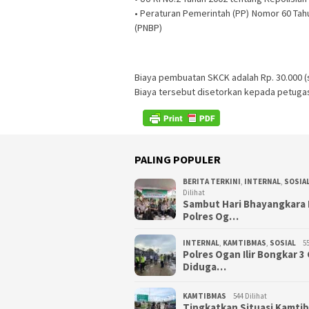
• Peraturan Pemerintah (PP) Nomor 60 Tah
(PNBP)
Biaya pembuatan SKCK adalah Rp. 30.000 (s
Biaya tersebut disetorkan kepada petugas
PALING POPULER
BERITA TERKINI
,
INTERNAL
,
SOSIA
Dilihat
Sambut Hari Bhayangkara 
Polres Og…
INTERNAL
,
KAMTIBMAS
,
SOSIAL
55
Polres Ogan Ilir Bongkar 
Diduga…
KAMTIBMAS
544 Dilihat
Tingkatkan Situasi Kamti