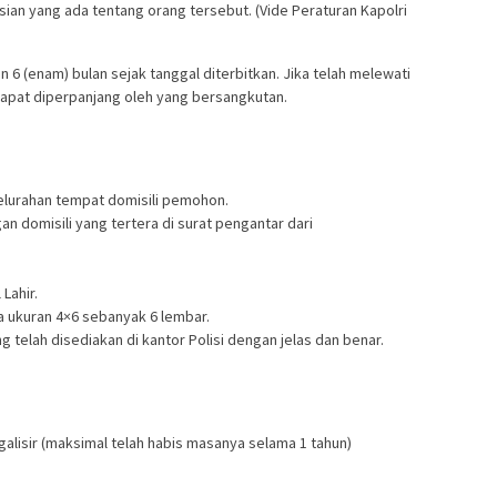
isian yang ada tentang orang tersebut. (Vide Peraturan Kapolri
6 (enam) bulan sejak tanggal diterbitkan. Jika telah melewati
dapat diperpanjang oleh yang bersangkutan.
elurahan tempat domisili pemohon.
 domisili yang tertera di surat pengantar dari
Lahir.
 ukuran 4×6 sebanyak 6 lembar.
g telah disediakan di kantor Polisi dengan jelas dan benar.
alisir (maksimal telah habis masanya selama 1 tahun)