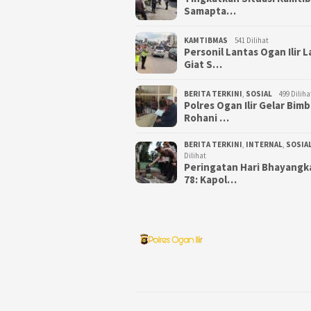
Samapta…
KAMTIBMAS
541 Dilihat
Personil Lantas Ogan Ilir 
Giat S…
BERITA TERKINI
,
SOSIAL
499 Diliha
Polres Ogan Ilir Gelar Bim
Rohani …
BERITA TERKINI
,
INTERNAL
,
SOSIA
Dilihat
Peringatan Hari Bhayangk
78: Kapol…