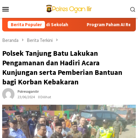
Loncat
Menu
ke
Mobile
konten
ggung Jawab di Sekolah
Berita Populer
Program Paham AI Resmi Bergulir
Beranda
Berita Terkini
Polsek Tanjung Batu Lakukan
Pengamanan dan Hadiri Acara
Kunjungan serta Pemberian Bantuan
bagi Korban Kebakaran
Polresoganilir
23/06/2024
0 Dilihat