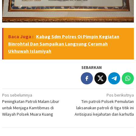
Baca Juga :
Kabag Sdm Polres Oi Pimpin Kegiatan
Binrohtal Dan Sampaikan Langsung Ceramah
Ukhuwah Islamiyah
SEBARKAN
Navigasi
Pos sebelumnya
Pos berikutnya
Peningkatan Patroli Malam Libur
Tim patroli Polsek Pemulutan
pos
untuk Menjaga Kamtibmas di
laksanakan patroli di tiga titik ini
Wilayah Polsek Muara Kuang
Antisipasi kejahatan dan karhutla