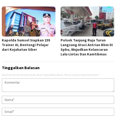
Kapolda Sumsel Siapkan 159
Polsek Tanjung Raja Turun
Trainer AI, Bentengi Pelajar
Langsung Atasi Antrian Bbm Di
dari Kejahatan Siber
Spbu, Wujudkan Kelancaran
Lalu Lintas Dan Kamtibmas
Tinggalkan Balasan
Alamat email Anda tidak akan dipublikasikan.
Ruas yang wajib ditandai
*