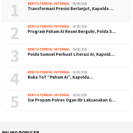
1
BERITA TERKINI
,
INTERNAL
06/08/2026
Transformasi Presisi Berlanjut, Kapolda …
2
BERITA TERKINI
,
INTERNAL
06/08/2026
Program Paham AI Resmi Bergulir, Polda S…
3
BERITA TERKINI
,
INTERNAL
06/08/2026
Polda Sumsel Perkuat Literasi AI, Kapold…
4
BERITA TERKINI
,
INTERNAL
06/08/2026
Buka ToT “Paham AI”, Kapolda…
5
BERITA TERKINI
,
INTERNAL
06/08/2026
Sie Propam Polres Ogan Ilir Laksanakan G…
PALING POPULER