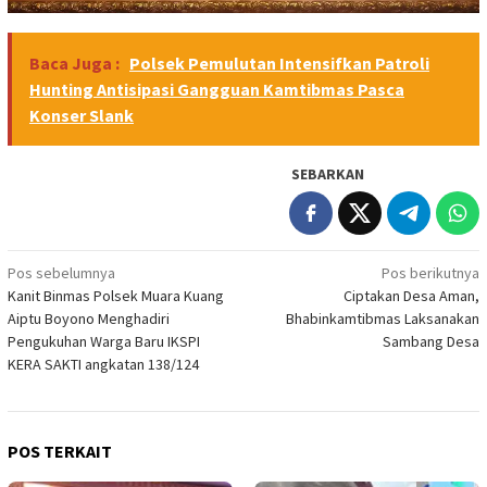
Baca Juga :
Polsek Pemulutan Intensifkan Patroli
Hunting Antisipasi Gangguan Kamtibmas Pasca
Konser Slank
SEBARKAN
Navigasi
Pos sebelumnya
Pos berikutnya
Kanit Binmas Polsek Muara Kuang
Ciptakan Desa Aman,
pos
Aiptu Boyono Menghadiri
Bhabinkamtibmas Laksanakan
Pengukuhan Warga Baru IKSPI
Sambang Desa
KERA SAKTI angkatan 138/124
POS TERKAIT