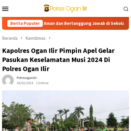
Loncat
Menu
ke
Mobile
konten
ong Edukasi AI Aman dan Bertanggung Jawab di Sekolah
Berita Populer
Pr
Beranda
Kamtibmas
Kapolres Ogan Ilir Pimpin Apel Gelar
Pasukan Keselamatan Musi 2024 Di
Polres Ogan Ilir
Polresoganilir
04/03/2024
1 Dilihat