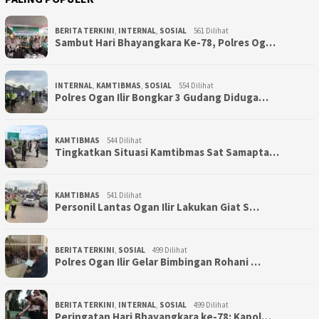
BERITA TERKINI
,
INTERNAL
,
SOSIAL
561 Dilihat
Sambut Hari Bhayangkara Ke-78, Polres Og…
INTERNAL
,
KAMTIBMAS
,
SOSIAL
554 Dilihat
Polres Ogan Ilir Bongkar 3 Gudang Diduga…
KAMTIBMAS
544 Dilihat
Tingkatkan Situasi Kamtibmas Sat Samapta…
KAMTIBMAS
541 Dilihat
Personil Lantas Ogan Ilir Lakukan Giat S…
BERITA TERKINI
,
SOSIAL
499 Dilihat
Polres Ogan Ilir Gelar Bimbingan Rohani …
BERITA TERKINI
,
INTERNAL
,
SOSIAL
499 Dilihat
Peringatan Hari Bhayangkara ke-78: Kapol…