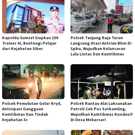
Kapolda Sumsel Siapkan 159
Polsek Tanjung Raja Turun
Trainer AI, Bentengi Pelajar
Langsung Atasi Antrian Bbm Di
dari Kejahatan Siber
Spbu, Wujudkan Kelancaran
Lalu Lintas Dan Kamtibmas
Polsek Pemulutan Gelar Kryd,
Polsek Rantau Alai Laksanakan
Antisipasi Gangguan
Patroli Cek Pos Satkamling,
Kamtibmas Dan Tindak
Wujudkan Kamtibmas Kondusif
Kejahatan 3c
Di Desa Mekarsari