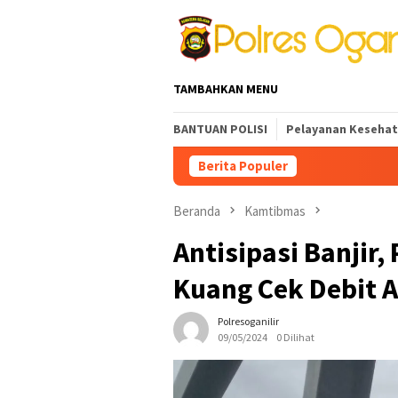
Loncat
ke
konten
TAMBAHKAN MENU
BANTUAN POLISI
Pelayanan Keseha
Berita Populer
Beranda
Kamtibmas
Antisipasi Banjir,
Kuang Cek Debit A
Polresoganilir
09/05/2024
0 Dilihat