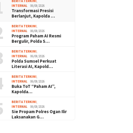
1
BERITA TERKINI
,
INTERNAL
06/08/2026
Transformasi Presisi
Berlanjut, Kapolda …
2
BERITA TERKINI
,
INTERNAL
06/08/2026
Program Paham AI Resmi
Bergulir, Polda S…
3
BERITA TERKINI
,
INTERNAL
06/08/2026
Polda Sumsel Perkuat
Literasi AI, Kapold…
4
BERITA TERKINI
,
INTERNAL
06/08/2026
Buka ToT “Paham AI”,
Kapolda…
5
BERITA TERKINI
,
INTERNAL
06/08/2026
Sie Propam Polres Ogan Ilir
Laksanakan G…