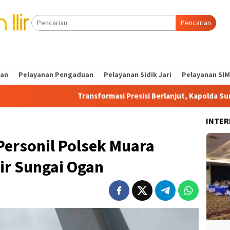
Pencarian
tan
Pelayanan Pengaduan
Pelayanan Sidik Jari
Pelayanan SIM
Transformasi Presisi Berlanjut, Kapolda Sumsel Dorong Edukasi 
INTER
 Personil Polsek Muara
ir Sungai Ogan