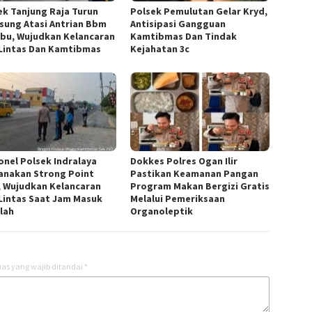
ek Tanjung Raja Turun
Polsek Pemulutan Gelar Kryd,
sung Atasi Antrian Bbm
Antisipasi Gangguan
pbu, Wujudkan Kelancaran
Kamtibmas Dan Tindak
 Lintas Dan Kamtibmas
Kejahatan 3c
onel Polsek Indralaya
Dokkes Polres Ogan Ilir
anakan Strong Point
Pastikan Keamanan Pangan
, Wujudkan Kelancaran
Program Makan Bergizi Gratis
 Lintas Saat Jam Masuk
Melalui Pemeriksaan
lah
Organoleptik
as yang wajib ditandai
*