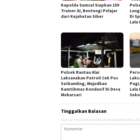
Kapolda Sumsel Siapkan 159
Pols
Trainer AI, Bentengi Pelajar
Lang
dari Kejahatan Siber
Di S
Lalu
Polsek Rantau Alai
Pers
Laksanakan Patroli Cek Pos
Laks
Satkamling, Wujudkan
Pagi
Kamtibmas Kondusif Di Desa
Lalu
Mekarsari
Seko
Tinggalkan Balasan
Alamat email Anda tidak akan dipublikasikan.
Ru