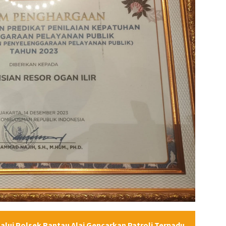
lalui Polsek Rantau Alai Gencarkan Patroli Terpadu