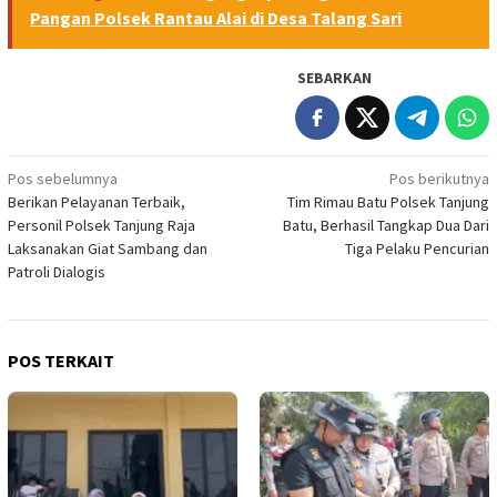
Pangan Polsek Rantau Alai di Desa Talang Sari
SEBARKAN
Navigasi
Pos sebelumnya
Pos berikutnya
Berikan Pelayanan Terbaik,
Tim Rimau Batu Polsek Tanjung
pos
Personil Polsek Tanjung Raja
Batu, Berhasil Tangkap Dua Dari
Laksanakan Giat Sambang dan
Tiga Pelaku Pencurian
Patroli Dialogis
POS TERKAIT