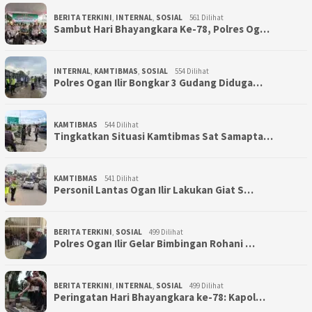
BERITA TERKINI
,
INTERNAL
,
SOSIAL
561 Dilihat
Sambut Hari Bhayangkara Ke-78, Polres Og…
INTERNAL
,
KAMTIBMAS
,
SOSIAL
554 Dilihat
Polres Ogan Ilir Bongkar 3 Gudang Diduga…
KAMTIBMAS
544 Dilihat
Tingkatkan Situasi Kamtibmas Sat Samapta…
KAMTIBMAS
541 Dilihat
Personil Lantas Ogan Ilir Lakukan Giat S…
BERITA TERKINI
,
SOSIAL
499 Dilihat
Polres Ogan Ilir Gelar Bimbingan Rohani …
BERITA TERKINI
,
INTERNAL
,
SOSIAL
499 Dilihat
Peringatan Hari Bhayangkara ke-78: Kapol…