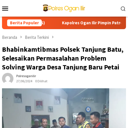
Loncat
Menu
ke
Mobile
konten
SA (SMADES)
Berita Populer
Kapolres Ogan Ilir Pimpin Patroli Karhutla
Beranda
Berita Terkini
Bhabinkamtibmas Polsek Tanjung Batu,
Selesaikan Permasalahan Problem
Solving Warga Desa Tanjung Baru Petai
Polresoganilir
27/06/2024
0 Dilihat