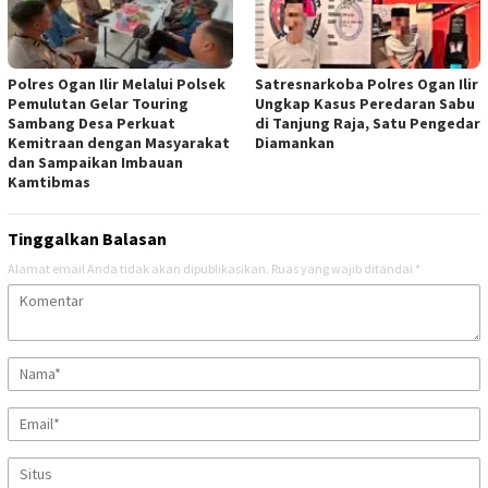
Polres Ogan Ilir Melalui Polsek
Satresnarkoba Polres Ogan Ilir
Pemulutan Gelar Touring
Ungkap Kasus Peredaran Sabu
Sambang Desa Perkuat
di Tanjung Raja, Satu Pengedar
Kemitraan dengan Masyarakat
Diamankan
dan Sampaikan Imbauan
Kamtibmas
Tinggalkan Balasan
Alamat email Anda tidak akan dipublikasikan.
Ruas yang wajib ditandai
*