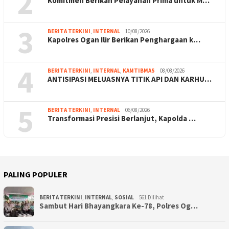
2
Komitmen Berikan Pelayanan Prima untuk M…
3
BERITA TERKINI
,
INTERNAL
10/08/2026
Kapolres Ogan Ilir Berikan Penghargaan k…
4
BERITA TERKINI
,
INTERNAL
,
KAMTIBMAS
08/08/2026
ANTISIPASI MELUASNYA TITIK API DAN KARHU…
5
BERITA TERKINI
,
INTERNAL
06/08/2026
Transformasi Presisi Berlanjut, Kapolda …
PALING POPULER
BERITA TERKINI
,
INTERNAL
,
SOSIAL
561 Dilihat
Sambut Hari Bhayangkara Ke-78, Polres Og…