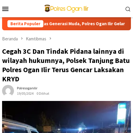
Loncat
Menu
ke
Mobile
konten
 Sportivitas Generasi Muda, Polres Ogan Ilir Gelar Saka Bhayangk
Berita Populer
Beranda
Kamtibmas
Cegah 3C Dan Tindak Pidana lainnya di
wilayah hukumnya, Polsek Tanjung Batu
Polres Ogan Ilir Terus Gencar Laksakan
KRYD
Polresoganilir
19/05/2024
0 Dilihat