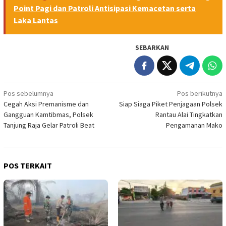
Point Pagi dan Patroli Antisipasi Kemacetan serta
Laka Lantas
SEBARKAN
Navigasi
Pos sebelumnya
Pos berikutnya
Cegah Aksi Premanisme dan
Siap Siaga Piket Penjagaan Polsek
pos
Gangguan Kamtibmas, Polsek
Rantau Alai Tingkatkan
Tanjung Raja Gelar Patroli Beat
Pengamanan Mako
POS TERKAIT