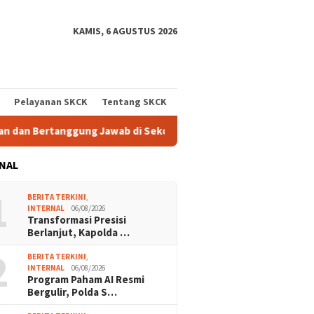
KAMIS, 6 AGUSTUS 2026
Pelayanan SKCK
Tentang SKCK
g Jawab di Sekolah
Program Paham AI Resmi Bergulir, Pol
NAL
1
BERITA TERKINI
,
INTERNAL
06/08/2026
Transformasi Presisi
Berlanjut, Kapolda …
2
BERITA TERKINI
,
INTERNAL
06/08/2026
Program Paham AI Resmi
Bergulir, Polda S…