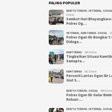
PALING POPULER
BERITA TERKINI
,
INTERNAL
,
SOSIA
Dilihat
Sambut Hari Bhayangkara 
Polres Og…
INTERNAL
,
KAMTIBMAS
,
SOSIAL
55
Polres Ogan Ilir Bongkar 
Diduga…
KAMTIBMAS
544 Dilihat
Tingkatkan Situasi Kamti
Samapta…
KAMTIBMAS
541 Dilihat
Personil Lantas Ogan Ilir 
Giat S…
BERITA TERKINI
,
SOSIAL
499 Diliha
Polres Ogan Ilir Gelar Bim
Rohani …
BERITA TERKINI
,
INTERNAL
,
SOSIA