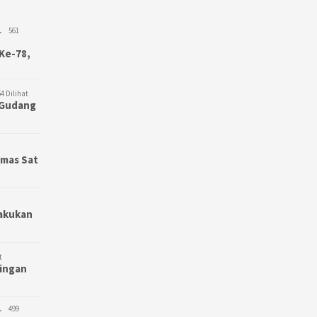
L
561
Ke-78,
4 Dilihat
3 Gudang
bmas Sat
Lakukan
t
bingan
L
499