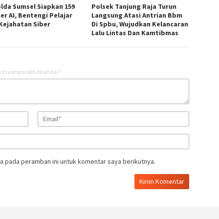
lda Sumsel Siapkan 159
Polsek Tanjung Raja Turun
er AI, Bentengi Pelajar
Langsung Atasi Antrian Bbm
 Kejahatan Siber
Di Spbu, Wujudkan Kelancaran
Lalu Lintas Dan Kamtibmas
as yang wajib ditandai
*
a pada peramban ini untuk komentar saya berikutnya.