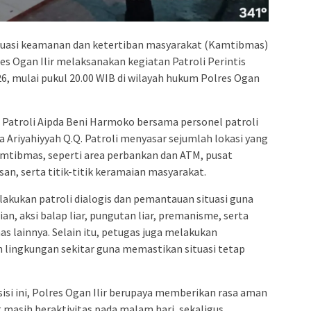
ituasi keamanan dan ketertiban masyarakat (Kamtibmas)
es Ogan Ilir melaksanakan kegiatan Patroli Perintis
26, mulai pukul 20.00 WIB di wilayah hukum Polres Ogan
t Patroli Aipda Beni Harmoko bersama personel patroli
da Ariyahiyyah Q.Q. Patroli menyasar sejumlah lokasi yang
amtibmas, seperti area perbankan dan ATM, pusat
an, serta titik-titik keramaian masyarakat.
akukan patroli dialogis dan pemantauan situasi guna
an, aksi balap liar, pungutan liar, premanisme, serta
 lainnya. Selain itu, petugas juga melakukan
 lingkungan sekitar guna memastikan situasi tetap
esisi ini, Polres Ogan Ilir berupaya memberikan rasa aman
masih beraktivitas pada malam hari, sekaligus