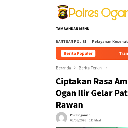
Loncat
ke
konten
TAMBAHKAN MENU
BANTUAN POLISI
Pelayanan Keseha
Berita Populer
Transformasi Presisi Be
Beranda
Berita Terkini
Ciptakan Rasa Am
Ogan Ilir Gelar Pat
Rawan
Polresoganilir
03/06/2026
1 Dilihat