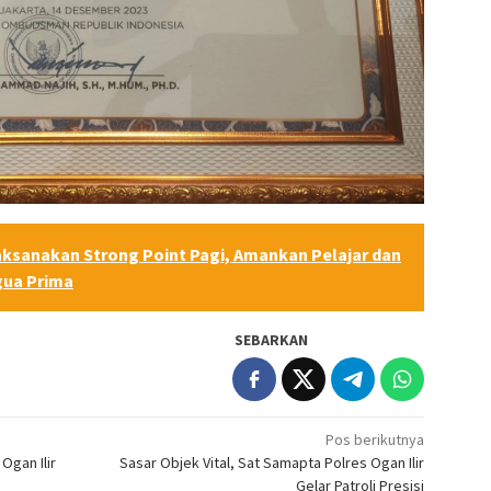
aksanakan Strong Point Pagi, Amankan Pelajar dan
gua Prima
SEBARKAN
Pos berikutnya
Ogan Ilir
Sasar Objek Vital, Sat Samapta Polres Ogan Ilir
Gelar Patroli Presisi