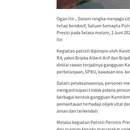
Ogan Ilir-, Dalam rangka menjaga s
tetap kondusif, Satuan Samapta Polr
Presisi pada Selasa malam, 2 Juni 20
Ilir.
Kegiatan patroli dipimpin oleh Kani
R4, yakni Bripka Albert Arif dan Brip
dinilai rawan terjadinya gangguan K
perbelanjaan, SPBU, kawasan kos-kos
Dalam pelaksanaannya, personel mel
mengantisipasi tindak pidana pencuri
berbagai bentuk gangguan Kamtibmas
pemantauan terhadap objek vital dan
aman dan terkendali.
Melalui kegiatan Patroli Perintis Pr
dan nyaman kepada masyarakat yang 