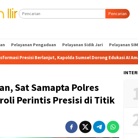
Pencarian
tan
Pelayanan Pengaduan
Pelayanan Sidik Jari
Pelayanan SIM
rlanjut, Kapolda Sumsel Dorong Edukasi AI Aman dan Bertanggun
INTER
an, Sat Samapta Polres
roli Perintis Presisi di Titik