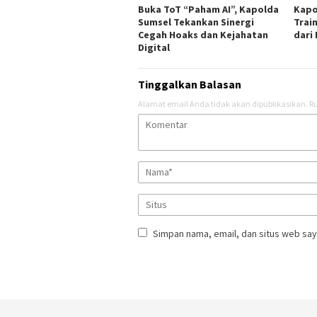
Buka ToT “Paham AI”, Kapolda
Kapo
Sumsel Tekankan Sinergi
Train
Cegah Hoaks dan Kejahatan
dari
Digital
Tinggalkan Balasan
Alamat email Anda tidak akan dipublikasikan.
Ru
Simpan nama, email, dan situs web say