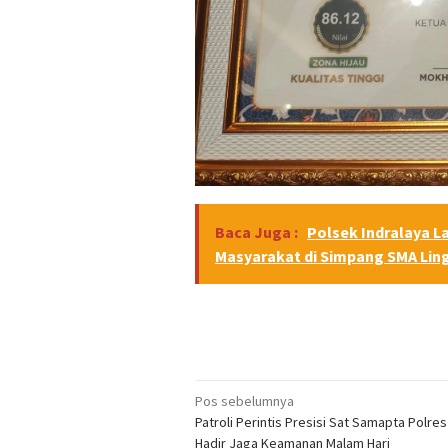
Baca Juga :
Polsek Indralaya L
Masyarakat di Simpang SMA Lin
Navigasi
Pos sebelumnya
Patroli Perintis Presisi Sat Samapta Polres 
pos
Hadir Jaga Keamanan Malam Hari