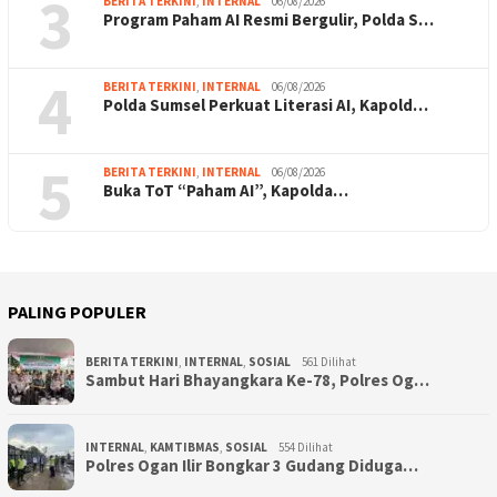
3
BERITA TERKINI
,
INTERNAL
06/08/2026
Program Paham AI Resmi Bergulir, Polda S…
4
BERITA TERKINI
,
INTERNAL
06/08/2026
Polda Sumsel Perkuat Literasi AI, Kapold…
5
BERITA TERKINI
,
INTERNAL
06/08/2026
Buka ToT “Paham AI”, Kapolda…
PALING POPULER
BERITA TERKINI
,
INTERNAL
,
SOSIAL
561 Dilihat
Sambut Hari Bhayangkara Ke-78, Polres Og…
INTERNAL
,
KAMTIBMAS
,
SOSIAL
554 Dilihat
Polres Ogan Ilir Bongkar 3 Gudang Diduga…