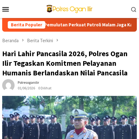
Loncat
Menu
ke
Mobile
konten
rga, Polsek Pemulutan Perkuat Patroli Malam Jaga Kamtibmas Te
Berita Populer
Beranda
Berita Terkini
Hari Lahir Pancasila 2026, Polres Ogan
Ilir Tegaskan Komitmen Pelayanan
Humanis Berlandaskan Nilai Pancasila
Polresoganilir
01/06/2026
0 Dilihat