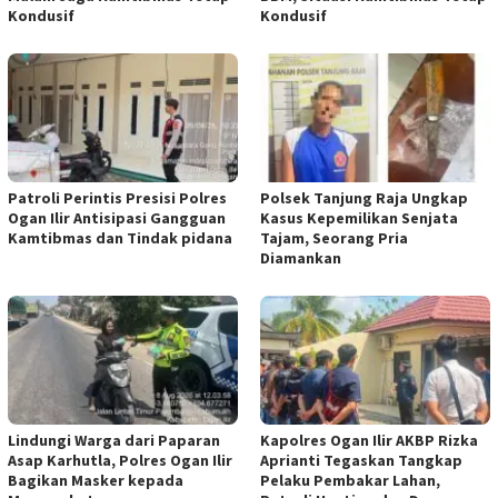
Kondusif
Kondusif
Patroli Perintis Presisi Polres
Polsek Tanjung Raja Ungkap
Ogan Ilir Antisipasi Gangguan
Kasus Kepemilikan Senjata
Kamtibmas dan Tindak pidana
Tajam, Seorang Pria
Diamankan
Lindungi Warga dari Paparan
Kapolres Ogan Ilir AKBP Rizka
Asap Karhutla, Polres Ogan Ilir
Aprianti Tegaskan Tangkap
Bagikan Masker kepada
Pelaku Pembakar Lahan,