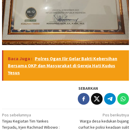
Baca Juga :
Polres Ogan Ilir Gelar Bakti Kebersihan
Bersama OKP dan Masyarakat di Gereja Hati Kudus
Yesus
SEBARKAN
Navigasi
Pos sebelumnya
Pos berikutnya
Tinjau Kegiatan Tim Yankes
Warga desa kedukan bujang
pos
Terpadu, Irjen Rachmad Wibowo :
curhat ke polisi keadaan sulit