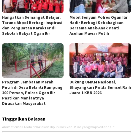
Hangatkan Semangat Belajar,
Mobil Senyum Polres Ogan Ilir
Taruna Akpol Berbagi Inspirasi
Hadir Berbagi Kebahagiaan
dan Penguatan Karakter di
Bersama Anak-Anak Panti
Sekolah Rakyat Ogan Ilir
Asuhan Mawar Putih
Program Jembatan Merah
Dukung UMKM Nasional,
Putih di Desa Belanti Rampung
Bhayangkari Polda Sumsel Raih
100 Persen, Polres Ogan Ilir
Juara 1 KBN 2026
Pastikan Manfaatnya
Dirasakan Masyarakat
Tinggalkan Balasan
Alamat email Anda tidak akan dipublikasikan.
Ruas yang wajib ditandai
*