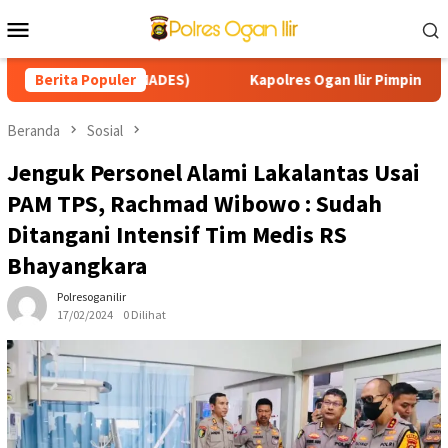
Loncat
Menu
ke
Mobile
konten
 DESA (SMADES)
Berita Populer
Kapolres Ogan Ilir Pimpin Patroli Karh
Beranda
Sosial
Jenguk Personel Alami Lakalantas Usai
PAM TPS, Rachmad Wibowo : Sudah
Ditangani Intensif Tim Medis RS
Bhayangkara
Polresoganilir
17/02/2024
0 Dilihat