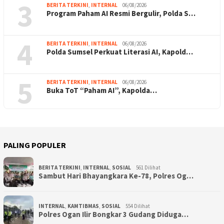
3
BERITA TERKINI
,
INTERNAL
06/08/2026
Program Paham AI Resmi Bergulir, Polda S…
4
BERITA TERKINI
,
INTERNAL
06/08/2026
Polda Sumsel Perkuat Literasi AI, Kapold…
5
BERITA TERKINI
,
INTERNAL
06/08/2026
Buka ToT “Paham AI”, Kapolda…
PALING POPULER
BERITA TERKINI
,
INTERNAL
,
SOSIAL
561 Dilihat
Sambut Hari Bhayangkara Ke-78, Polres Og…
INTERNAL
,
KAMTIBMAS
,
SOSIAL
554 Dilihat
Polres Ogan Ilir Bongkar 3 Gudang Diduga…