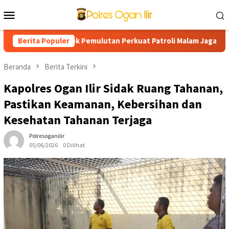
Loncat
Menu
ke
Mobile
konten
Warga, Polsek Pemulutan Perkuat Patroli Malam Jaga Kamtibmas 
Berita Populer
Beranda
Berita Terkini
Kapolres Ogan Ilir Sidak Ruang Tahanan,
Pastikan Keamanan, Kebersihan dan
Kesehatan Tahanan Terjaga
Polresoganilir
05/06/2026
0 Dilihat