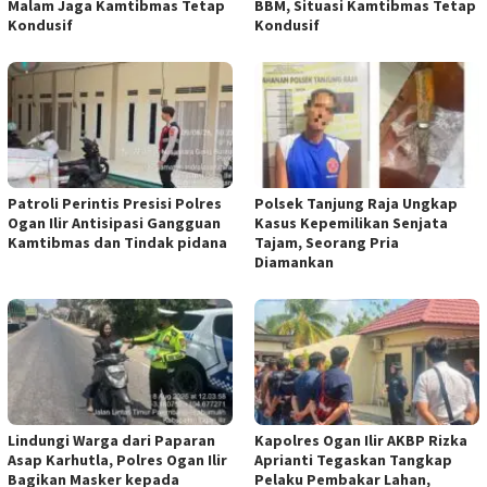
Malam Jaga Kamtibmas Tetap
BBM, Situasi Kamtibmas Tetap
Kondusif
Kondusif
Patroli Perintis Presisi Polres
Polsek Tanjung Raja Ungkap
Ogan Ilir Antisipasi Gangguan
Kasus Kepemilikan Senjata
Kamtibmas dan Tindak pidana
Tajam, Seorang Pria
Diamankan
Lindungi Warga dari Paparan
Kapolres Ogan Ilir AKBP Rizka
Asap Karhutla, Polres Ogan Ilir
Aprianti Tegaskan Tangkap
Bagikan Masker kepada
Pelaku Pembakar Lahan,