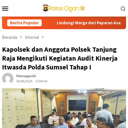
Loncat
Menu
ke
Mobile
konten
 Diamankan
Berita Populer
Lindungi Warga dari Paparan Asap Karhutla, Po
Beranda
Internal
Kapolsek dan Anggota Polsek Tanjung
Raja Mengikuti Kegiatan Audit Kinerja
Itwasda Polda Sumsel Tahap I
Polresoganilir
06/06/2024
1 Dilihat