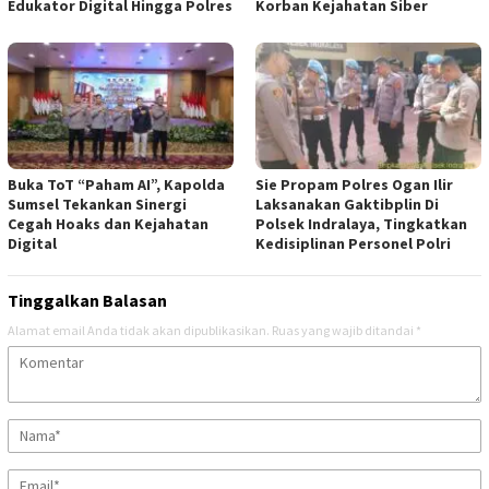
Edukator Digital Hingga Polres
Korban Kejahatan Siber
Buka ToT “Paham AI”, Kapolda
Sie Propam Polres Ogan Ilir
Sumsel Tekankan Sinergi
Laksanakan Gaktibplin Di
Cegah Hoaks dan Kejahatan
Polsek Indralaya, Tingkatkan
Digital
Kedisiplinan Personel Polri
Tinggalkan Balasan
Alamat email Anda tidak akan dipublikasikan.
Ruas yang wajib ditandai
*