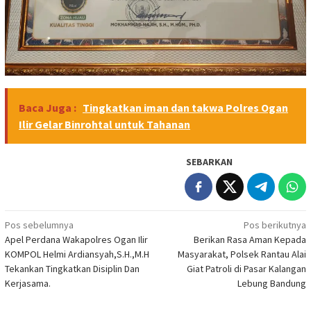
Baca Juga :
Tingkatkan iman dan takwa Polres Ogan
Ilir Gelar Binrohtal untuk Tahanan
SEBARKAN
Navigasi
Pos sebelumnya
Pos berikutnya
Apel Perdana Wakapolres Ogan Ilir
Berikan Rasa Aman Kepada
pos
KOMPOL Helmi Ardiansyah,S.H.,M.H
Masyarakat, Polsek Rantau Alai
Tekankan Tingkatkan Disiplin Dan
Giat Patroli di Pasar Kalangan
Kerjasama.
Lebung Bandung