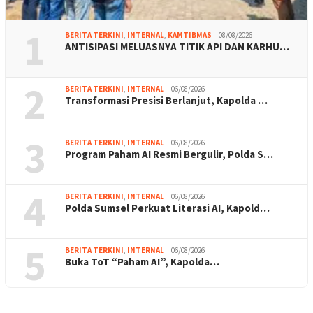
1
BERITA TERKINI
,
INTERNAL
,
KAMTIBMAS
08/08/2026
ANTISIPASI MELUASNYA TITIK API DAN KARHU…
2
BERITA TERKINI
,
INTERNAL
06/08/2026
Transformasi Presisi Berlanjut, Kapolda …
3
BERITA TERKINI
,
INTERNAL
06/08/2026
Program Paham AI Resmi Bergulir, Polda S…
4
BERITA TERKINI
,
INTERNAL
06/08/2026
Polda Sumsel Perkuat Literasi AI, Kapold…
5
BERITA TERKINI
,
INTERNAL
06/08/2026
Buka ToT “Paham AI”, Kapolda…