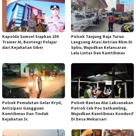
Kapolda Sumsel Siapkan 159
Polsek Tanjung Raja Turun
Trainer AI, Bentengi Pelajar
Langsung Atasi Antrian Bbm Di
dari Kejahatan Siber
Spbu, Wujudkan Kelancaran
Lalu Lintas Dan Kamtibmas
Polsek Pemulutan Gelar Kryd,
Polsek Rantau Alai Laksanakan
Antisipasi Gangguan
Patroli Cek Pos Satkamling,
Kamtibmas Dan Tindak
Wujudkan Kamtibmas Kondusif
Kejahatan 3c
Di Desa Mekarsari