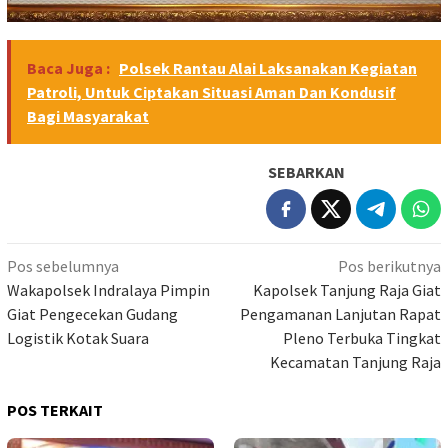
Baca Juga :
Polsek Rantau Alai Laksanakan Kegiatan
Patroli, Untuk Ciptakan Situasi Aman Dan Kondusif
Bagi Masyarakat
SEBARKAN
Navigasi
Pos sebelumnya
Pos berikutnya
pos
Wakapolsek Indralaya Pimpin
Kapolsek Tanjung Raja Giat
Giat Pengecekan Gudang
Pengamanan Lanjutan Rapat
Logistik Kotak Suara
Pleno Terbuka Tingkat
Kecamatan Tanjung Raja
POS TERKAIT