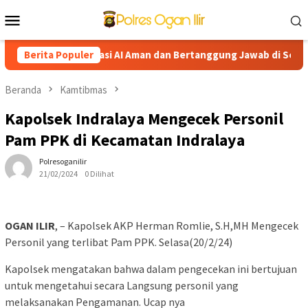
Loncat
Menu
ke
Mobile
konten
l Dorong Edukasi AI Aman dan Bertanggung Jawab di Sekolah
Berita Populer
Beranda
Kamtibmas
Kapolsek Indralaya Mengecek Personil
Pam PPK di Kecamatan Indralaya
Polresoganilir
21/02/2024
0 Dilihat
OGAN ILIR
, – Kapolsek AKP Herman Romlie, S.H,MH Mengecek
Personil yang terlibat Pam PPK. Selasa(20/2/24)
Kapolsek mengatakan bahwa dalam pengecekan ini bertujuan
untuk mengetahui secara Langsung personil yang
melaksanakan Pengamanan. Ucap nya