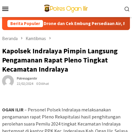
Loncat
Menu
ke
Mobile
konten
utla Gunakan Drone dan Cek Embung Persediaan Air, Perkuat Kesi
Berita Populer
Beranda
Kamtibmas
Kapolsek Indralaya Pimpin Langsung
Pengamanan Rapat Pleno Tingkat
Kecamatan Indralaya
Polresoganilir
22/02/2024
0 Dilihat
OGAN ILIR
– Personel Polsek Indralaya melaksanakan
pengamanan rapat Pleno Rekapitulasi hasil penghitungan
perolehan suara Pemilu 2024 tingkat Kecamatan Indralaya
bertempat di kantor PPK Kec. Inderalaya Kab. Ogan Ilir, Selasa