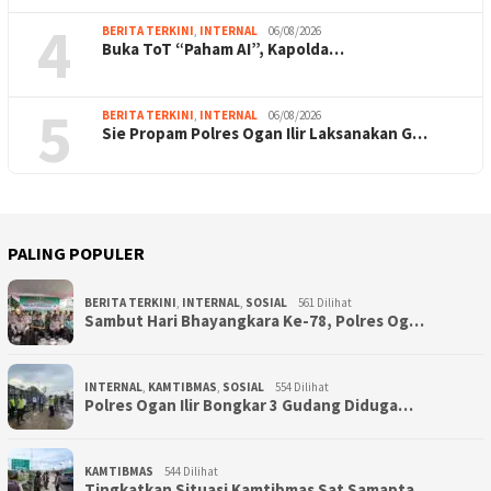
4
BERITA TERKINI
,
INTERNAL
06/08/2026
Buka ToT “Paham AI”, Kapolda…
5
BERITA TERKINI
,
INTERNAL
06/08/2026
Sie Propam Polres Ogan Ilir Laksanakan G…
PALING POPULER
BERITA TERKINI
,
INTERNAL
,
SOSIAL
561 Dilihat
Sambut Hari Bhayangkara Ke-78, Polres Og…
INTERNAL
,
KAMTIBMAS
,
SOSIAL
554 Dilihat
Polres Ogan Ilir Bongkar 3 Gudang Diduga…
KAMTIBMAS
544 Dilihat
Tingkatkan Situasi Kamtibmas Sat Samapta…