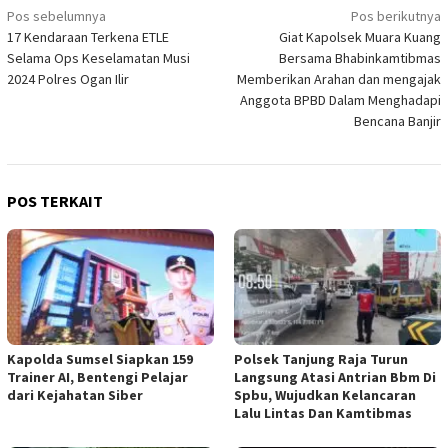
Navigasi
Pos sebelumnya
Pos berikutnya
17 Kendaraan Terkena ETLE
Giat Kapolsek Muara Kuang
pos
Selama Ops Keselamatan Musi
Bersama Bhabinkamtibmas
2024 Polres Ogan Ilir
Memberikan Arahan dan mengajak
Anggota BPBD Dalam Menghadapi
Bencana Banjir
POS TERKAIT
Kapolda Sumsel Siapkan 159
Polsek Tanjung Raja Turun
Trainer AI, Bentengi Pelajar
Langsung Atasi Antrian Bbm Di
dari Kejahatan Siber
Spbu, Wujudkan Kelancaran
Lalu Lintas Dan Kamtibmas