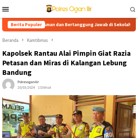
Loncat
Menu
ke
Mobile
konten
ng Edukasi AI Aman dan Bertanggung Jawab di Sekolah
Berita Populer
Pro
Beranda
Kamtibmas
Kapolsek Rantau Alai Pimpin Giat Razia
Petasan dan Miras di Kalangan Lebung
Bandung
Polresoganilir
20/03/2024
1 Dilihat