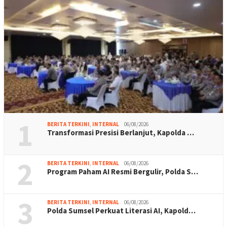
1
BERITA TERKINI
,
INTERNAL
06/08/2026
Transformasi Presisi Berlanjut, Kapolda …
2
BERITA TERKINI
,
INTERNAL
06/08/2026
Program Paham AI Resmi Bergulir, Polda S…
3
BERITA TERKINI
,
INTERNAL
06/08/2026
Polda Sumsel Perkuat Literasi AI, Kapold…