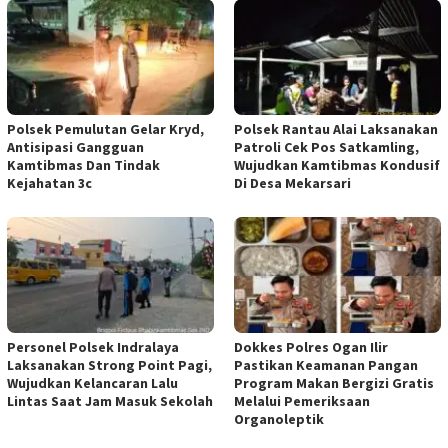
Polsek Pemulutan Gelar Kryd,
Polsek Rantau Alai Laksanakan
Antisipasi Gangguan
Patroli Cek Pos Satkamling,
Kamtibmas Dan Tindak
Wujudkan Kamtibmas Kondusif
Kejahatan 3c
Di Desa Mekarsari
Personel Polsek Indralaya
Dokkes Polres Ogan Ilir
Laksanakan Strong Point Pagi,
Pastikan Keamanan Pangan
Wujudkan Kelancaran Lalu
Program Makan Bergizi Gratis
Lintas Saat Jam Masuk Sekolah
Melalui Pemeriksaan
Organoleptik