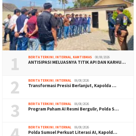
1
BERITA TERKINI
,
INTERNAL
,
KAMTIBMAS
08/08/2026
ANTISIPASI MELUASNYA TITIK API DAN KARHU…
2
BERITA TERKINI
,
INTERNAL
06/08/2026
Transformasi Presisi Berlanjut, Kapolda …
3
BERITA TERKINI
,
INTERNAL
06/08/2026
Program Paham AI Resmi Bergulir, Polda S…
4
BERITA TERKINI
,
INTERNAL
06/08/2026
Polda Sumsel Perkuat Literasi AI, Kapold…