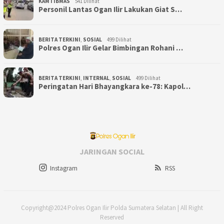
KAMTIBMAS
541 Dilihat
Personil Lantas Ogan Ilir Lakukan Giat S…
BERITA TERKINI
,
SOSIAL
499 Dilihat
Polres Ogan Ilir Gelar Bimbingan Rohani …
BERITA TERKINI
,
INTERNAL
,
SOSIAL
499 Dilihat
Peringatan Hari Bhayangkara ke-78: Kapol…
JARINGAN SOCIAL
Instagram
RSS
Copyright@2024 Polres Ogan Ilir Polda Sumatera Selatan | All Right
Reserved