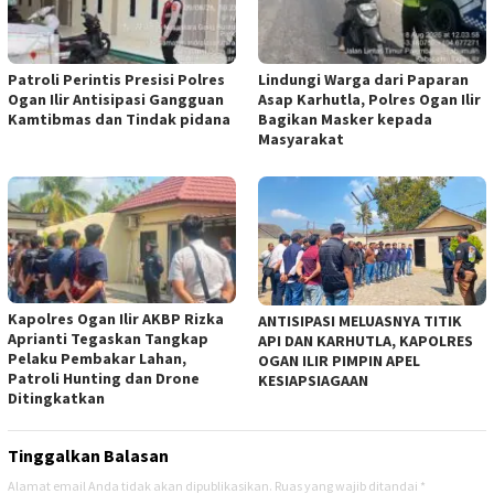
Patroli Perintis Presisi Polres
Lindungi Warga dari Paparan
Ogan Ilir Antisipasi Gangguan
Asap Karhutla, Polres Ogan Ilir
Kamtibmas dan Tindak pidana
Bagikan Masker kepada
Masyarakat
Kapolres Ogan Ilir AKBP Rizka
ANTISIPASI MELUASNYA TITIK
Aprianti Tegaskan Tangkap
API DAN KARHUTLA, KAPOLRES
Pelaku Pembakar Lahan,
OGAN ILIR PIMPIN APEL
Patroli Hunting dan Drone
KESIAPSIAGAAN
Ditingkatkan
Tinggalkan Balasan
Alamat email Anda tidak akan dipublikasikan.
Ruas yang wajib ditandai
*