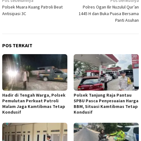
Navigasi
Pos sebelumnya
Pos berikutnya
Polsek Muara Kuang Patroli Beat
Polres Ogan Ilir Nuzulul Qur’an
pos
Antisipasi 3C
1445 H dan Buka Puasa Bersama
Panti Asuhan
POS TERKAIT
Hadir di Tengah Warga, Polsek
Polsek Tanjung Raja Pantau
Pemulutan Perkuat Patroli
SPBU Pasca Penyesuaian Harga
Malam Jaga Kamtibmas Tetap
BBM, Situasi Kamtibmas Tetap
Kondusif
Kondusif