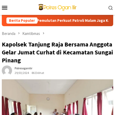
Loncat
Menu
ke
Mobile
konten
arga, Polsek Pemulutan Perkuat Patroli Malam Jaga Kamtibmas Te
Berita Populer
Beranda
Kamtibmas
Kapolsek Tanjung Raja Bersama Anggota
Gelar Jumat Curhat di Kecamatan Sungai
Pinang
Polresoganilir
29/03/2024
86 Dilihat