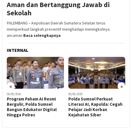
Aman dan Bertanggung Jawab di
Sekolah
PALEMBANG – Kepolisian Daerah Sumatera Selatan terus
memperkuat langkah preventif menghadapi meningkatnya
ancaman
Baca selengkapnya
INTERNAL
«
»
06/08/2026
06/08/2026
0
Polda Sumsel Perkuat
Buka ToT “Paham AI”,
S
Literasi AI, Kapolda: Cegah
Kapolda Sumsel Tekankan
L
Pelajar Jadi Korban
Sinergi Cegah Hoaks dan
P
Kejahatan Siber
Kejahatan Digital
T
P