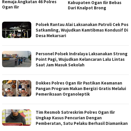
Remaja Angkatan 46 Polres
Kabupaten Ogan Ilir Bebas
Ogan Ilir
Dari Knalpot Brong
POLRES
Polsek Rantau Alai Laksanakan Patroli Cek Pos
OGAN
Satkamling, Wujudkan Kamtibmas Kondusif Di
ILIR
Desa Mekarsari
POLDA
SUMSEL
Personel Polsek Indralaya Laksanakan Strong
Point Pagi, Wujudkan Kelancaran Lalu Lintas
Saat Jam Masuk Sekolah
Dokkes Polres Ogan Ilir Pastikan Keamanan
Pangan Program Makan Bergizi Gratis Melalui
Pemeriksaan Organoleptik
Tim Resmob Satreskrim Polres Ogan Ilir
Ungkap Kasus Pencurian Dengan
Pemberatan, Satu Pelaku Berhasil Diamankan