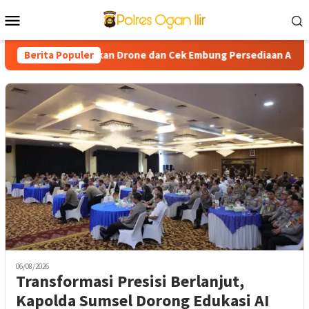
Loncat
Menu
ke
Mobile
konten
arhutla Gunakan Drone dan Cek Embung Persediaan Air, Perkuat K
Berita Populer
06/08/2026
Transformasi Presisi Berlanjut,
Kapolda Sumsel Dorong Edukasi AI