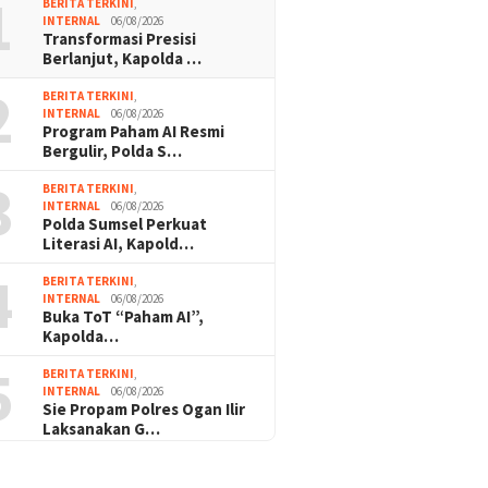
1
BERITA TERKINI
,
INTERNAL
06/08/2026
Transformasi Presisi
Berlanjut, Kapolda …
2
BERITA TERKINI
,
INTERNAL
06/08/2026
Program Paham AI Resmi
Bergulir, Polda S…
3
BERITA TERKINI
,
INTERNAL
06/08/2026
Polda Sumsel Perkuat
Literasi AI, Kapold…
4
BERITA TERKINI
,
INTERNAL
06/08/2026
Buka ToT “Paham AI”,
Kapolda…
5
BERITA TERKINI
,
INTERNAL
06/08/2026
Sie Propam Polres Ogan Ilir
Laksanakan G…