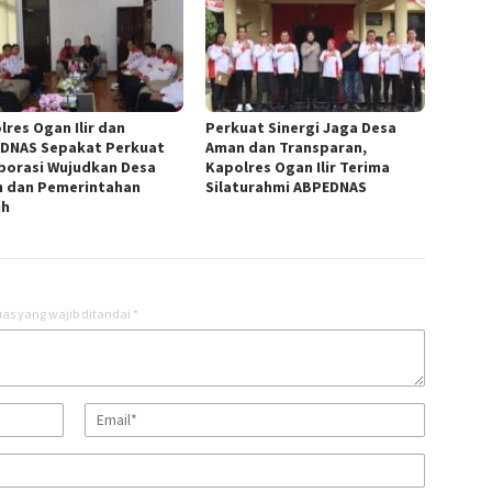
lres Ogan Ilir dan
Perkuat Sinergi Jaga Desa
DNAS Sepakat Perkuat
Aman dan Transparan,
borasi Wujudkan Desa
Kapolres Ogan Ilir Terima
 dan Pemerintahan
Silaturahmi ABPEDNAS
ih
as yang wajib ditandai
*