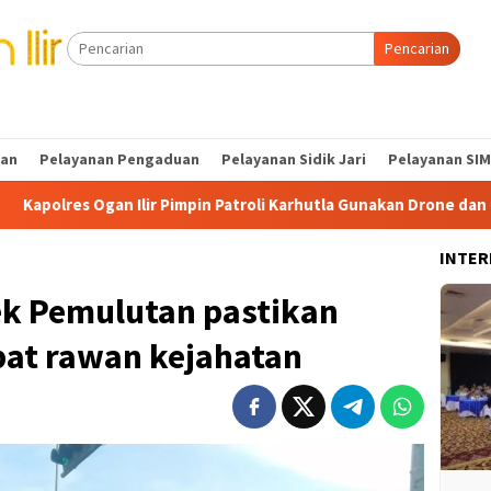
Pencarian
tan
Pelayanan Pengaduan
Pelayanan Sidik Jari
Pelayanan SIM
mpin Patroli Karhutla Gunakan Drone dan Cek Embung Persediaan
INTER
sek Pemulutan pastikan
at rawan kejahatan