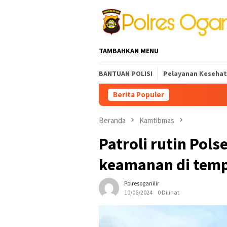
Loncat
ke
konten
TAMBAHKAN MENU
BANTUAN POLISI
Pelayanan Keseha
Berita Populer
Kapolres Ogan Ilir Pi
Beranda
Kamtibmas
Patroli rutin Pol
keamanan di temp
Polresoganilir
10/06/2024
0 Dilihat