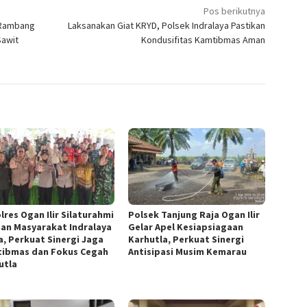
Pos berikutnya
 Rambang
Laksanakan Giat KRYD, Polsek Indralaya Pastikan
Sawit
Kondusifitas Kamtibmas Aman
lres Ogan Ilir Silaturahmi
Polsek Tanjung Raja Ogan Ilir
an Masyarakat Indralaya
Gelar Apel Kesiapsiagaan
a, Perkuat Sinergi Jaga
Karhutla, Perkuat Sinergi
ibmas dan Fokus Cegah
Antisipasi Musim Kemarau
utla