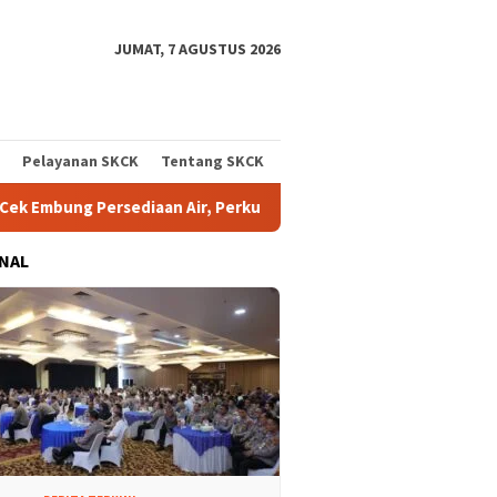
JUMAT, 7 AGUSTUS 2026
Pelayanan SKCK
Tentang SKCK
 Air, Perkuat Kesiapsiagaan Hadapi Musim Kemarau
Kapolr
NAL