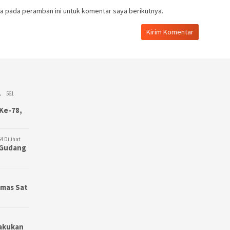
a pada peramban ini untuk komentar saya berikutnya.
L
561
Ke-78,
4 Dilihat
3 Gudang
bmas Sat
Lakukan