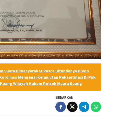
ran Suara Dimasyarakat Pasca Ditundanya Pleno
Kordinasi Mengenai Kelanjutan Rekapitulasi Di Ppk
Kuang Wilayah Hukum Polsek Muara Kuang
SEBARKAN