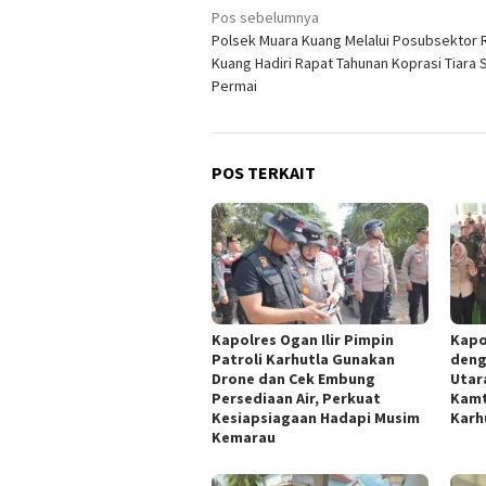
Navigasi
Pos sebelumnya
Polsek Muara Kuang Melalui Posubsektor
pos
Kuang Hadiri Rapat Tahunan Koprasi Tiara 
Permai
POS TERKAIT
Kapolres Ogan Ilir Pimpin
Kapo
Patroli Karhutla Gunakan
deng
Drone dan Cek Embung
Utar
Persediaan Air, Perkuat
Kamt
Kesiapsiagaan Hadapi Musim
Karh
Kemarau