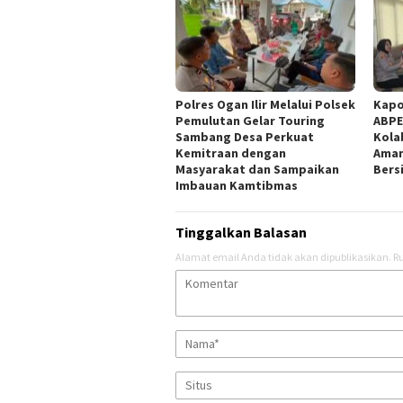
Polres Ogan Ilir Melalui Polsek
Kapo
Pemulutan Gelar Touring
ABPE
Sambang Desa Perkuat
Kola
Kemitraan dengan
Aman
Masyarakat dan Sampaikan
Bers
Imbauan Kamtibmas
Tinggalkan Balasan
Alamat email Anda tidak akan dipublikasikan.
Ru