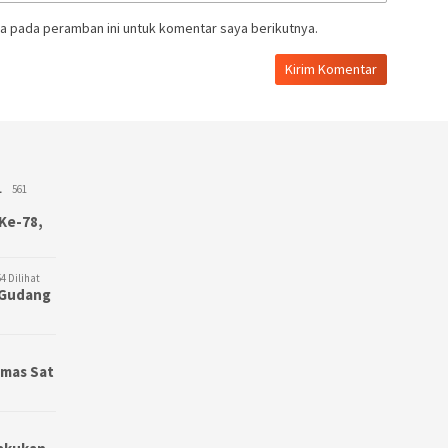
a pada peramban ini untuk komentar saya berikutnya.
L
561
Ke-78,
4 Dilihat
3 Gudang
bmas Sat