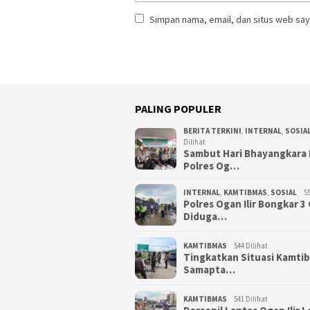
Simpan nama, email, dan situs web say
PALING POPULER
BERITA TERKINI
,
INTERNAL
,
SOSIA
Dilihat
Sambut Hari Bhayangkara 
Polres Og…
INTERNAL
,
KAMTIBMAS
,
SOSIAL
55
Polres Ogan Ilir Bongkar 
Diduga…
KAMTIBMAS
544 Dilihat
Tingkatkan Situasi Kamti
Samapta…
KAMTIBMAS
541 Dilihat