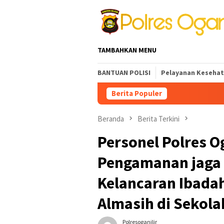
Loncat
ke
konten
TAMBAHKAN MENU
BANTUAN POLISI
Pelayanan Keseha
Berita Populer
INOVASI PELAY
Beranda
Berita Terkini
Personel Polres O
Pengamanan jaga 
Kelancaran Ibadah
Almasih di Sekola
Polresoganilir