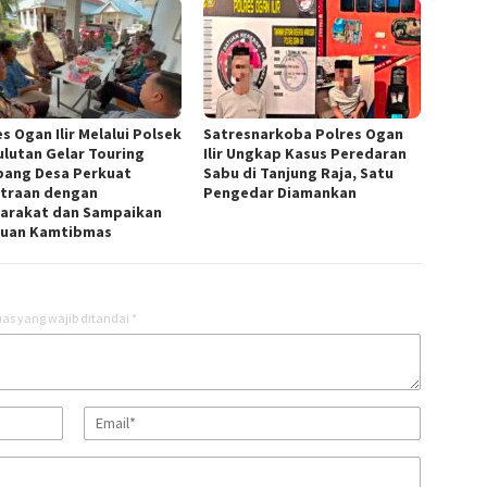
s Ogan Ilir Melalui Polsek
Satresnarkoba Polres Ogan
lutan Gelar Touring
Ilir Ungkap Kasus Peredaran
ang Desa Perkuat
Sabu di Tanjung Raja, Satu
traan dengan
Pengedar Diamankan
arakat dan Sampaikan
uan Kamtibmas
as yang wajib ditandai
*