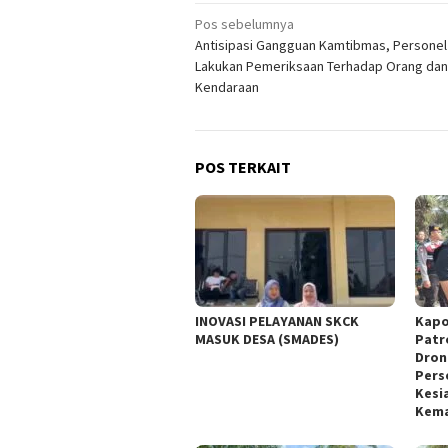
Navigasi
Pos sebelumnya
Antisipasi Gangguan Kamtibmas, Personel 
pos
Lakukan Pemeriksaan Terhadap Orang dan
Kendaraan
POS TERKAIT
INOVASI PELAYANAN SKCK
Kapo
MASUK DESA (SMADES)
Patr
Dron
Pers
Kesi
Kem