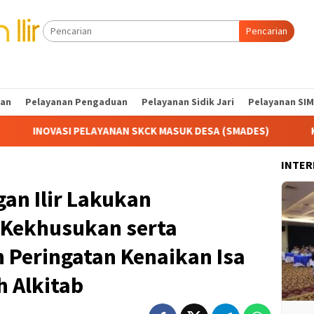
Pencarian
tan
Pelayanan Pengaduan
Pelayanan Sidik Jari
Pelayanan SIM
ANAN SKCK MASUK DESA (SMADES)
Kapolres Ogan Ilir Pim
INTER
gan Ilir Lakukan
Kekhusukan serta
 Peringatan Kenaikan Isa
h Alkitab