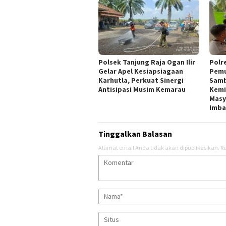
Polsek Tanjung Raja Ogan Ilir
Polre
Gelar Apel Kesiapsiagaan
Pemu
Karhutla, Perkuat Sinergi
Samb
Antisipasi Musim Kemarau
Kemi
Masy
Imba
Tinggalkan Balasan
Alamat email Anda tidak akan dipublikasikan.
Ru