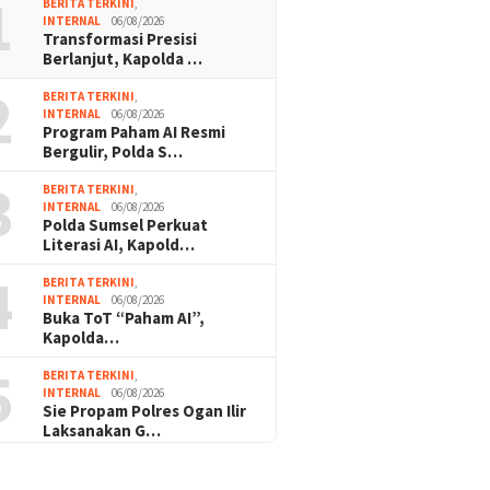
1
BERITA TERKINI
,
INTERNAL
06/08/2026
Transformasi Presisi
Berlanjut, Kapolda …
2
BERITA TERKINI
,
INTERNAL
06/08/2026
Program Paham AI Resmi
Bergulir, Polda S…
3
BERITA TERKINI
,
INTERNAL
06/08/2026
Polda Sumsel Perkuat
Literasi AI, Kapold…
4
BERITA TERKINI
,
INTERNAL
06/08/2026
Buka ToT “Paham AI”,
Kapolda…
5
BERITA TERKINI
,
INTERNAL
06/08/2026
Sie Propam Polres Ogan Ilir
Laksanakan G…