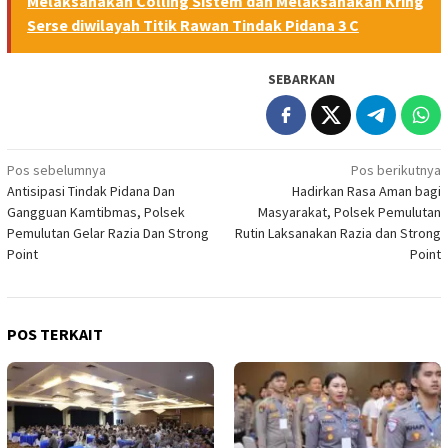
Melaksanakan Colling Sistem dan Melaksanakan Kring
Serse diwilayah Titik Rawan Tindak Pidana 3 C
SEBARKAN
Navigasi
Pos sebelumnya
Pos berikutnya
Antisipasi Tindak Pidana Dan
Hadirkan Rasa Aman bagi
pos
Gangguan Kamtibmas, Polsek
Masyarakat, Polsek Pemulutan
Pemulutan Gelar Razia Dan Strong
Rutin Laksanakan Razia dan Strong
Point
Point
POS TERKAIT