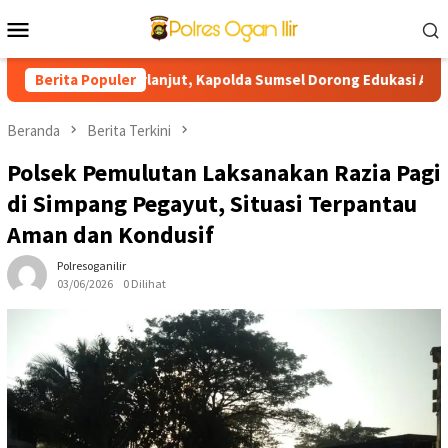
Loncat
Menu
ke
Mobile
konten
asi Presisi Berlanjut, Kapolda Sumsel Dorong Edukasi AI Aman d
Berita Populer
Beranda
Berita Terkini
Polsek Pemulutan Laksanakan Razia Pagi
di Simpang Pegayut, Situasi Terpantau
Aman dan Kondusif
Polresoganilir
03/06/2026
0 Dilihat