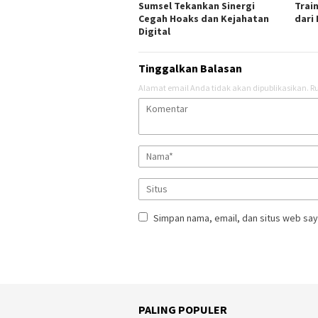
Sumsel Tekankan Sinergi
Train
Cegah Hoaks dan Kejahatan
dari
Digital
Tinggalkan Balasan
Alamat email Anda tidak akan dipublikasikan.
Ru
Simpan nama, email, dan situs web say
PALING POPULER