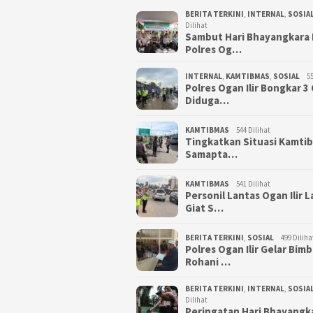
BERITA TERKINI
,
INTERNAL
,
SOSIA
Dilihat
Sambut Hari Bhayangkara 
Polres Og…
INTERNAL
,
KAMTIBMAS
,
SOSIAL
55
Polres Ogan Ilir Bongkar 
Diduga…
KAMTIBMAS
544 Dilihat
Tingkatkan Situasi Kamti
Samapta…
KAMTIBMAS
541 Dilihat
Personil Lantas Ogan Ilir 
Giat S…
BERITA TERKINI
,
SOSIAL
499 Diliha
Polres Ogan Ilir Gelar Bim
Rohani …
BERITA TERKINI
,
INTERNAL
,
SOSIA
Dilihat
Peringatan Hari Bhayangk