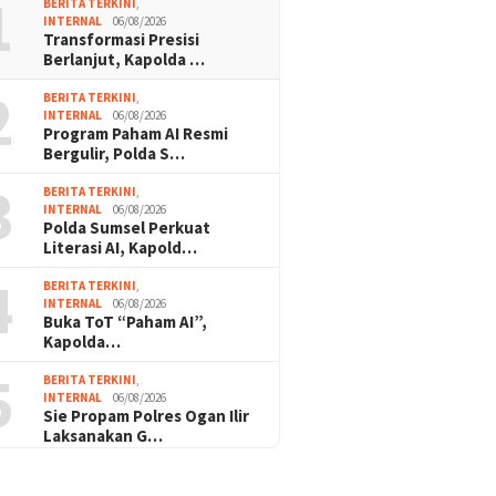
1
BERITA TERKINI
,
INTERNAL
06/08/2026
Transformasi Presisi
Berlanjut, Kapolda …
2
BERITA TERKINI
,
INTERNAL
06/08/2026
Program Paham AI Resmi
Bergulir, Polda S…
3
BERITA TERKINI
,
INTERNAL
06/08/2026
Polda Sumsel Perkuat
Literasi AI, Kapold…
4
BERITA TERKINI
,
INTERNAL
06/08/2026
Buka ToT “Paham AI”,
Kapolda…
5
BERITA TERKINI
,
INTERNAL
06/08/2026
Sie Propam Polres Ogan Ilir
Laksanakan G…