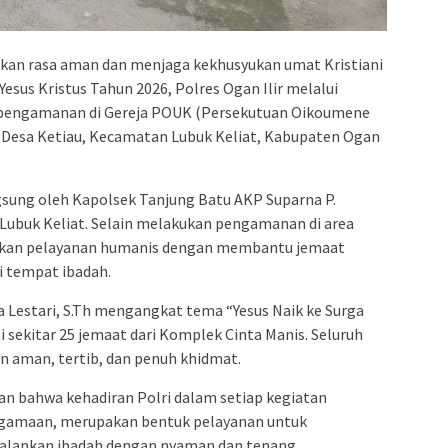
an rasa aman dan menjaga kekhusyukan umat Kristiani
esus Kristus Tahun 2026, Polres Ogan Ilir melalui
 pengamanan di Gereja POUK (Persekutuan Oikoumene
 Desa Ketiau, Kecamatan Lubuk Keliat, Kabupaten Ogan
sung oleh Kapolsek Tanjung Batu AKP Suparna P.
ubuk Keliat. Selain melakukan pengamanan di area
jukkan pelayanan humanis dengan membantu jemaat
 tempat ibadah.
a Lestari, S.Th mengangkat tema “Yesus Naik ke Surga
 sekitar 25 jemaat dari Komplek Cinta Manis. Seluruh
n aman, tertib, dan penuh khidmat.
 bahwa kehadiran Polri dalam setiap kegiatan
agamaan, merupakan bentuk pelayanan untuk
lankan ibadah dengan nyaman dan tenang.