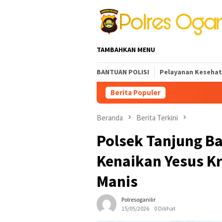
Loncat
ke
konten
TAMBAHKAN MENU
BANTUAN POLISI
Pelayanan Keseha
Berita Populer
Beranda
Berita Terkini
Polsek Tanjung B
Kenaikan Yesus Kr
Manis
Polresoganilir
15/05/2026
0 Dilihat