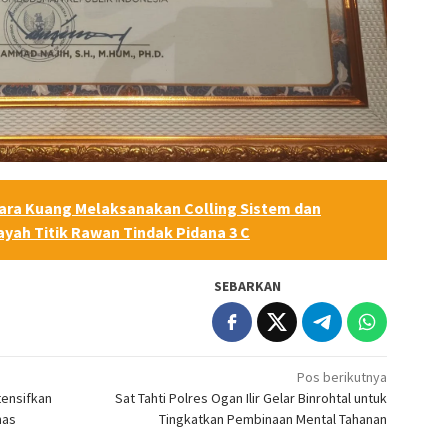
ara Kuang Melaksanakan Colling Sistem dan
ayah Titik Rawan Tindak Pidana 3 C
SEBARKAN
Pos berikutnya
ntensifkan
Sat Tahti Polres Ogan Ilir Gelar Binrohtal untuk
mas
Tingkatkan Pembinaan Mental Tahanan