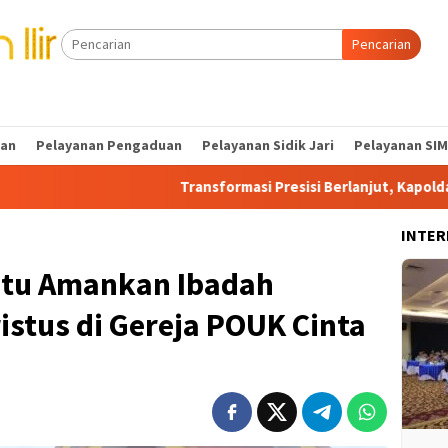
Pencarian
tan
Pelayanan Pengaduan
Pelayanan Sidik Jari
Pelayanan SIM
Transformasi Presisi Berlanjut, Kapolda Sumsel Doro
INTER
atu Amankan Ibadah
istus di Gereja POUK Cinta