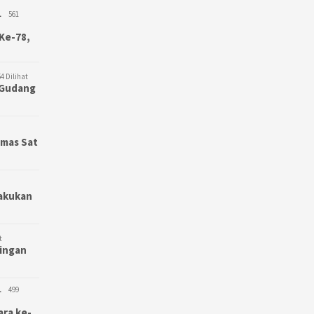
L
561
Ke-78,
4 Dilihat
3 Gudang
bmas Sat
Lakukan
t
bingan
L
499
ara ke-