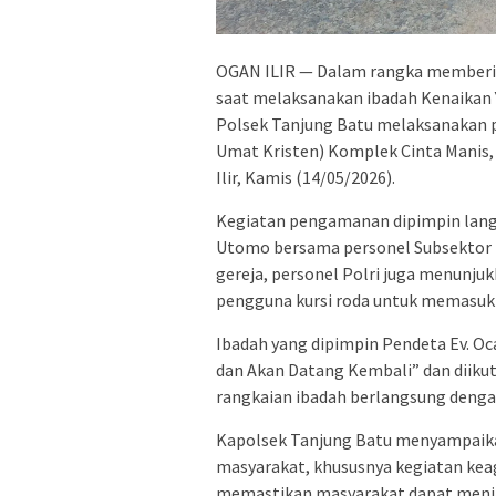
OGAN ILIR — Dalam rangka memberik
saat melaksanakan ibadah Kenaikan Y
Polsek Tanjung Batu melaksanakan
Umat Kristen) Komplek Cinta Manis,
Ilir, Kamis (14/05/2026).
Kegiatan pengamanan dipimpin lang
Utomo bersama personel Subsektor L
gereja, personel Polri juga menun
pengguna kursi roda untuk memasuki
Ibadah yang dipimpin Pendeta Ev. Oc
dan Akan Datang Kembali” dan diikuti
rangkaian ibadah berlangsung denga
Kapolsek Tanjung Batu menyampaikan
masyarakat, khususnya kegiatan ke
memastikan masyarakat dapat menja