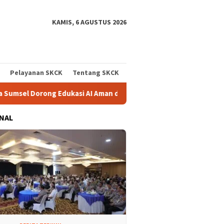
KAMIS, 6 AGUSTUS 2026
Pelayanan SKCK
Tentang SKCK
ng Edukasi AI Aman dan Bertanggung Jawab di Sekolah
Pro
NAL