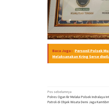
Baca Juga :
Personil Polsek Mu
Melaksanakan Kring Serse diwil
Navigasi
Pos sebelumnya
Polres Ogan Ilir Melalui Polsek Indralaya I
pos
Patroli di Objek Wisata Demi Jaga Kamtib