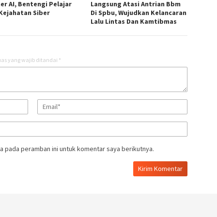
er AI, Bentengi Pelajar
Langsung Atasi Antrian Bbm
 Kejahatan Siber
Di Spbu, Wujudkan Kelancaran
Lalu Lintas Dan Kamtibmas
as yang wajib ditandai
*
a pada peramban ini untuk komentar saya berikutnya.