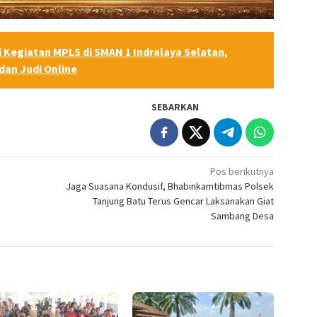
i Kegiatan MPLS di SMAN 1 Indralaya Selatan,
dan Judi Online
SEBARKAN
Pos berikutnya
Jaga Suasana Kondusif, Bhabinkamtibmas Polsek
Tanjung Batu Terus Gencar Laksanakan Giat
Sambang Desa