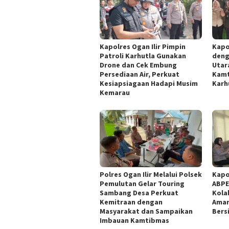
Kapolres Ogan Ilir Pimpin
Kapo
Patroli Karhutla Gunakan
deng
Drone dan Cek Embung
Utar
Persediaan Air, Perkuat
Kamt
Kesiapsiagaan Hadapi Musim
Karh
Kemarau
Polres Ogan Ilir Melalui Polsek
Kapo
Pemulutan Gelar Touring
ABPE
Sambang Desa Perkuat
Kola
Kemitraan dengan
Aman
Masyarakat dan Sampaikan
Bers
Imbauan Kamtibmas