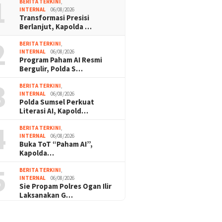
1
BERITA TERKINI
,
INTERNAL
06/08/2026
Transformasi Presisi
Berlanjut, Kapolda …
2
BERITA TERKINI
,
INTERNAL
06/08/2026
Program Paham AI Resmi
Bergulir, Polda S…
3
BERITA TERKINI
,
INTERNAL
06/08/2026
Polda Sumsel Perkuat
Literasi AI, Kapold…
4
BERITA TERKINI
,
INTERNAL
06/08/2026
Buka ToT “Paham AI”,
Kapolda…
5
BERITA TERKINI
,
INTERNAL
06/08/2026
Sie Propam Polres Ogan Ilir
Laksanakan G…