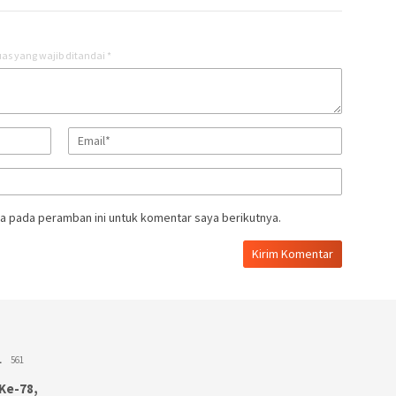
as yang wajib ditandai
*
a pada peramban ini untuk komentar saya berikutnya.
L
561
Ke-78,