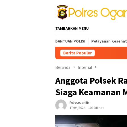
Loncat
ke
konten
TAMBAHKAN MENU
BANTUAN POLISI
Pelayanan Keseha
Berita Populer
INOVASI PELAY
Beranda
Internal
Anggota Polsek Ra
Siaga Keamanan 
Polresoganilir
17/04/2024
102 Dilihat