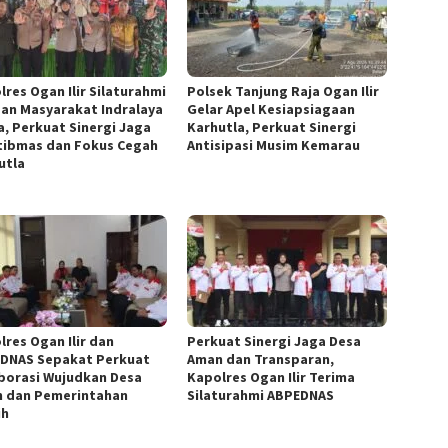
lres Ogan Ilir Silaturahmi
Polsek Tanjung Raja Ogan Ilir
an Masyarakat Indralaya
Gelar Apel Kesiapsiagaan
a, Perkuat Sinergi Jaga
Karhutla, Perkuat Sinergi
ibmas dan Fokus Cegah
Antisipasi Musim Kemarau
utla
lres Ogan Ilir dan
Perkuat Sinergi Jaga Desa
DNAS Sepakat Perkuat
Aman dan Transparan,
borasi Wujudkan Desa
Kapolres Ogan Ilir Terima
 dan Pemerintahan
Silaturahmi ABPEDNAS
ih