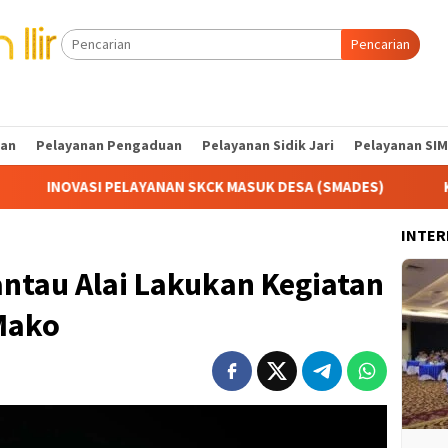
Pencarian
tan
Pelayanan Pengaduan
Pelayanan Sidik Jari
Pelayanan SIM
ANAN SKCK MASUK DESA (SMADES)
Kapolres Ogan Ilir Pi
INTER
ntau Alai Lakukan Kegiatan
Mako