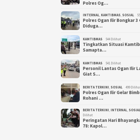
Polres Og…
INTERNAL
,
KAMTIBMAS
,
SOSIAL
55
Polres Ogan Ilir Bongkar 
Diduga…
KAMTIBMAS
544 Dilihat
Tingkatkan Situasi Kamti
Samapta…
KAMTIBMAS
541 Dilihat
Personil Lantas Ogan Ilir 
Giat S…
BERITA TERKINI
,
SOSIAL
499 Diliha
Polres Ogan Ilir Gelar Bim
Rohani …
BERITA TERKINI
,
INTERNAL
,
SOSIA
Dilihat
Peringatan Hari Bhayangk
78: Kapol…