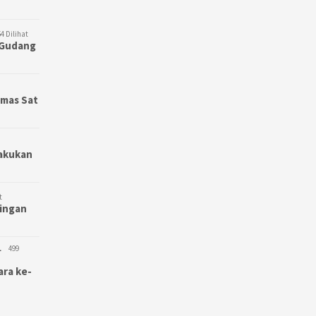
4 Dilihat
3 Gudang
bmas Sat
Lakukan
t
bingan
L
499
ara ke-