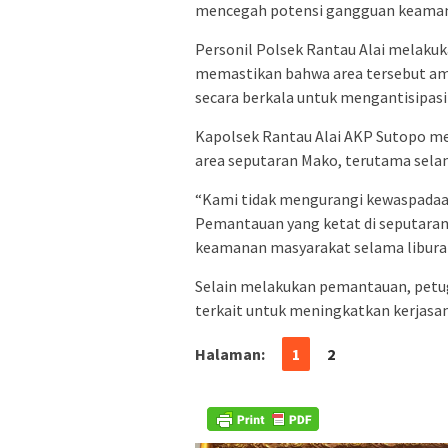
mencegah potensi gangguan keamanan 
Personil Polsek Rantau Alai melaku
memastikan bahwa area tersebut ama
secara berkala untuk mengantisipa
Kapolsek Rantau Alai AKP Sutopo m
area seputaran Mako, terutama selam
“Kami tidak mengurangi kewaspadaan
Pemantauan yang ketat di seputaran
keamanan masyarakat selama liburan
Selain melakukan pemantauan, petug
terkait untuk meningkatkan kerjasa
Halaman:
1
2