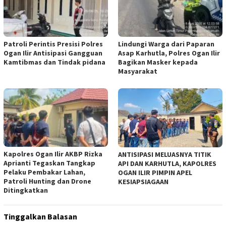
Patroli Perintis Presisi Polres
Lindungi Warga dari Paparan
Ogan Ilir Antisipasi Gangguan
Asap Karhutla, Polres Ogan Ilir
Kamtibmas dan Tindak pidana
Bagikan Masker kepada
Masyarakat
Kapolres Ogan Ilir AKBP Rizka
ANTISIPASI MELUASNYA TITIK
Aprianti Tegaskan Tangkap
API DAN KARHUTLA, KAPOLRES
Pelaku Pembakar Lahan,
OGAN ILIR PIMPIN APEL
Patroli Hunting dan Drone
KESIAPSIAGAAN
Ditingkatkan
Tinggalkan Balasan