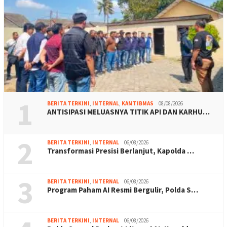
1
BERITA TERKINI
,
INTERNAL
,
KAMTIBMAS
08/08/2026
ANTISIPASI MELUASNYA TITIK API DAN KARHU…
2
BERITA TERKINI
,
INTERNAL
06/08/2026
Transformasi Presisi Berlanjut, Kapolda …
3
BERITA TERKINI
,
INTERNAL
06/08/2026
Program Paham AI Resmi Bergulir, Polda S…
BERITA TERKINI
,
INTERNAL
06/08/2026