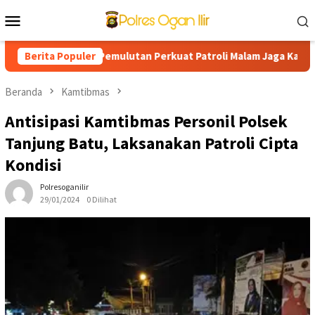
Loncat
Menu
ke
Mobile
konten
rga, Polsek Pemulutan Perkuat Patroli Malam Jaga Kamtibmas Te
Berita Populer
Beranda
Kamtibmas
Antisipasi Kamtibmas Personil Polsek
Tanjung Batu, Laksanakan Patroli Cipta
Kondisi
Polresoganilir
29/01/2024
0 Dilihat