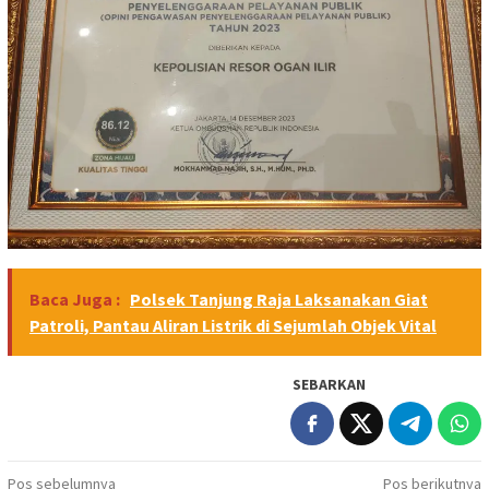
Baca Juga :
Polsek Tanjung Raja Laksanakan Giat
Patroli, Pantau Aliran Listrik di Sejumlah Objek Vital
SEBARKAN
Navigasi
Pos sebelumnya
Pos berikutnya