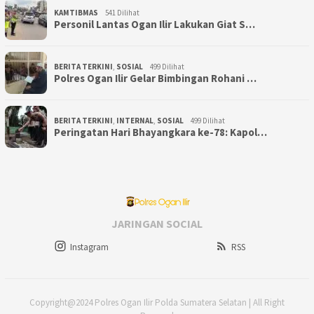
KAMTIBMAS
541 Dilihat
Personil Lantas Ogan Ilir Lakukan Giat S…
BERITA TERKINI
,
SOSIAL
499 Dilihat
Polres Ogan Ilir Gelar Bimbingan Rohani …
BERITA TERKINI
,
INTERNAL
,
SOSIAL
499 Dilihat
Peringatan Hari Bhayangkara ke-78: Kapol…
JARINGAN SOCIAL
Instagram
RSS
Copyright@2024 Polres Ogan Ilir Polda Sumatera Selatan | All Right