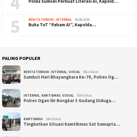
4
Polda Sumsel Perkuat Literasi AI, Kapold…
5
BERITA TERKINI
,
INTERNAL
06/08/2026
Buka ToT “Paham AI”, Kapolda…
PALING POPULER
BERITA TERKINI
,
INTERNAL
,
SOSIAL
561 Dilihat
Sambut Hari Bhayangkara Ke-78, Polres Og…
INTERNAL
,
KAMTIBMAS
,
SOSIAL
554 Dilihat
Polres Ogan Ilir Bongkar 3 Gudang Diduga…
KAMTIBMAS
544 Dilihat
Tingkatkan Situasi Kamtibmas Sat Samapta…