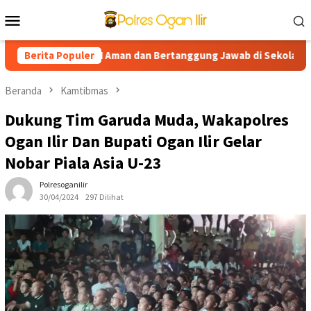
Loncat
Menu
ke
Mobile
konten
ong Edukasi AI Aman dan Bertanggung Jawab di Sekolah
Berita Populer
Pr
Beranda
Kamtibmas
Dukung Tim Garuda Muda, Wakapolres
Ogan Ilir Dan Bupati Ogan Ilir Gelar
Nobar Piala Asia U-23
Polresoganilir
30/04/2024
297 Dilihat