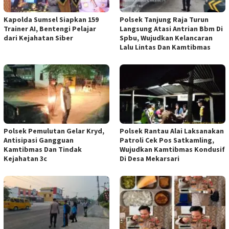
Kapolda Sumsel Siapkan 159
Polsek Tanjung Raja Turun
Trainer AI, Bentengi Pelajar
Langsung Atasi Antrian Bbm Di
dari Kejahatan Siber
Spbu, Wujudkan Kelancaran
Lalu Lintas Dan Kamtibmas
Polsek Pemulutan Gelar Kryd,
Polsek Rantau Alai Laksanakan
Antisipasi Gangguan
Patroli Cek Pos Satkamling,
Kamtibmas Dan Tindak
Wujudkan Kamtibmas Kondusif
Kejahatan 3c
Di Desa Mekarsari