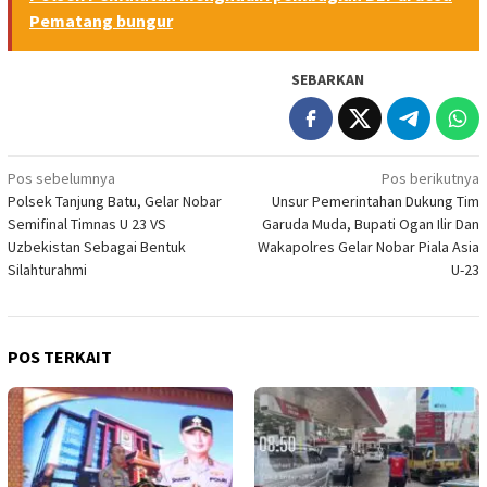
Pematang bungur
SEBARKAN
Navigasi
Pos sebelumnya
Pos berikutnya
Polsek Tanjung Batu, Gelar Nobar
Unsur Pemerintahan Dukung Tim
pos
Semifinal Timnas U 23 VS
Garuda Muda, Bupati Ogan Ilir Dan
Uzbekistan Sebagai Bentuk
Wakapolres Gelar Nobar Piala Asia
Silahturahmi
U-23
POS TERKAIT