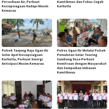
Persediaan Air, Perkuat
Kamtibmas dan Fokus Cegah
Kesiapsiagaan Hadapi Musim
Karhutla
Kemarau
Polsek Tanjung Raja Ogan Ilir
Polres Ogan Ilir Melalui Polsek
Gelar Apel Kesiapsiagaan
Pemulutan Gelar Touring
Karhutla, Perkuat Sinergi
Sambang Desa Perkuat
Antisipasi Musim Kemarau
Kemitraan dengan Masyarakat
dan Sampaikan Imbauan
Kamtibmas