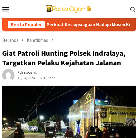
Loncat
Menu
ke
Mobile
konten
ediaan Air, Perkuat Kesiapsiagaan Hadapi Musim Kemarau
Berita Populer
Beranda
Kamtibmas
Giat Patroli Hunting Polsek Indralaya,
Targetkan Pelaku Kejahatan Jalanan
Polresoganilir
16/04/2024
169 Dilihat