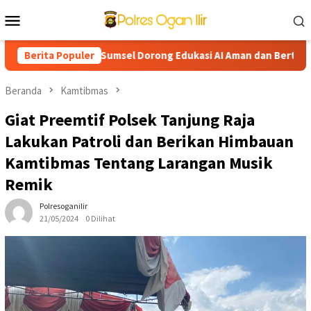
Loncat
Menu
ke
Mobile
konten
njut, Kapolda Sumsel Dorong Edukasi AI Aman dan Bertanggung Ja
Berita Populer
Beranda
Kamtibmas
Giat Preemtif Polsek Tanjung Raja
Lakukan Patroli dan Berikan Himbauan
Kamtibmas Tentang Larangan Musik
Remik
Polresoganilir
21/05/2024
0 Dilihat