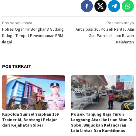
Navigasi
Pos sebelumnya
Pos berikutnya
Polres Ogan Ilir Bongkar 3 Gudang
Antisipasi 3C, Polsek Rantau Alai
pos
Diduga Tempat Penyimpanan BBM
Giat Patroli di Jam Rawan
Ilegal
Kejahatan
POS TERKAIT
Kapolda Sumsel Siapkan 159
Polsek Tanjung Raja Turun
Trainer AI, Bentengi Pelajar
Langsung Atasi Antrian Bbm Di
dari Kejahatan Siber
Spbu, Wujudkan Kelancaran
Lalu Lintas Dan Kamtibmas