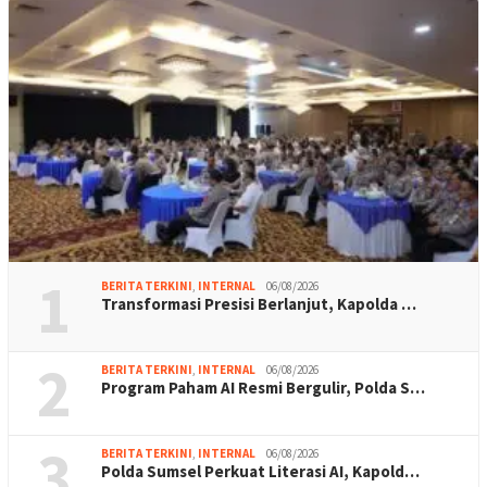
1
BERITA TERKINI
,
INTERNAL
06/08/2026
Transformasi Presisi Berlanjut, Kapolda …
2
BERITA TERKINI
,
INTERNAL
06/08/2026
Program Paham AI Resmi Bergulir, Polda S…
3
BERITA TERKINI
,
INTERNAL
06/08/2026
Polda Sumsel Perkuat Literasi AI, Kapold…