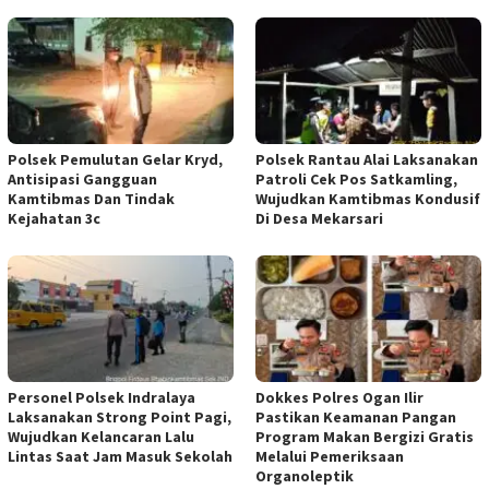
Polsek Pemulutan Gelar Kryd,
Polsek Rantau Alai Laksanakan
Antisipasi Gangguan
Patroli Cek Pos Satkamling,
Kamtibmas Dan Tindak
Wujudkan Kamtibmas Kondusif
Kejahatan 3c
Di Desa Mekarsari
Personel Polsek Indralaya
Dokkes Polres Ogan Ilir
Laksanakan Strong Point Pagi,
Pastikan Keamanan Pangan
Wujudkan Kelancaran Lalu
Program Makan Bergizi Gratis
Lintas Saat Jam Masuk Sekolah
Melalui Pemeriksaan
Organoleptik