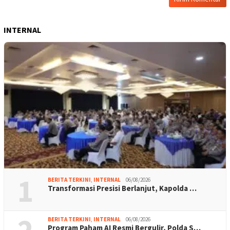
INTERNAL
1
BERITA TERKINI
,
INTERNAL
06/08/2026
Transformasi Presisi Berlanjut, Kapolda …
BERITA TERKINI
,
INTERNAL
06/08/2026
Program Paham AI Resmi Bergulir, Polda S…