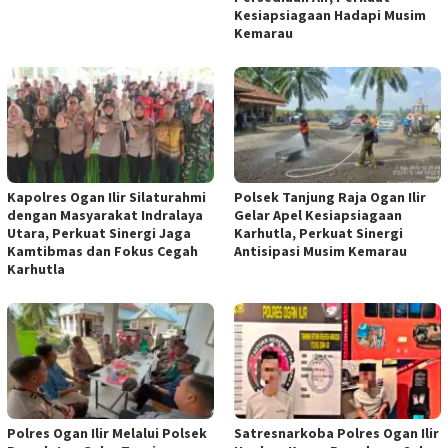
Kesiapsiagaan Hadapi Musim
Kemarau
Kapolres Ogan Ilir Silaturahmi
Polsek Tanjung Raja Ogan Ilir
dengan Masyarakat Indralaya
Gelar Apel Kesiapsiagaan
Utara, Perkuat Sinergi Jaga
Karhutla, Perkuat Sinergi
Kamtibmas dan Fokus Cegah
Antisipasi Musim Kemarau
Karhutla
Polres Ogan Ilir Melalui Polsek
Satresnarkoba Polres Ogan Ilir