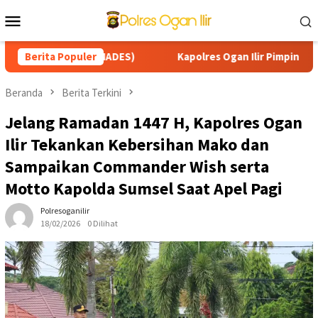
Loncat
Menu
ke
Mobile
konten
K DESA (SMADES)
Berita Populer
Kapolres Ogan Ilir Pimpin Patroli Kar
Beranda
Berita Terkini
Jelang Ramadan 1447 H, Kapolres Ogan
Ilir Tekankan Kebersihan Mako dan
Sampaikan Commander Wish serta
Motto Kapolda Sumsel Saat Apel Pagi
Polresoganilir
18/02/2026
0 Dilihat