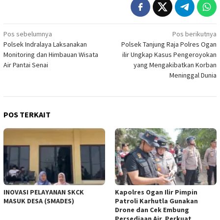
Navigasi
Pos sebelumnya
Pos berikutnya
Polsek Indralaya Laksanakan
Polsek Tanjung Raja Polres Ogan
pos
Monitoring dan Himbauan Wisata
ilir Ungkap Kasus Pengeroyokan
Air Pantai Senai
yang Mengakibatkan Korban
Meninggal Dunia
POS TERKAIT
INOVASI PELAYANAN SKCK
Kapolres Ogan Ilir Pimpin
MASUK DESA (SMADES)
Patroli Karhutla Gunakan
Drone dan Cek Embung
Persediaan Air, Perkuat