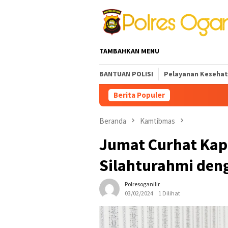
Loncat
ke
konten
TAMBAHKAN MENU
BANTUAN POLISI
Pelayanan Keseha
Berita Populer
Kapolres Ogan 
Beranda
Kamtibmas
Jumat Curhat Kapo
Silahturahmi den
Polresoganilir
03/02/2024
1 Dilihat