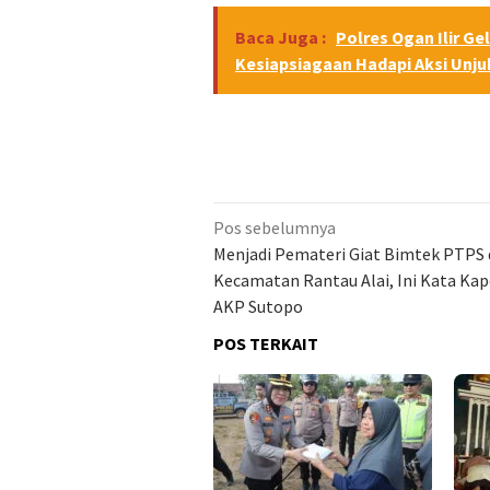
Baca Juga :
Polres Ogan Ilir G
Kesiapsiagaan Hadapi Aksi Unju
Navigasi
Pos sebelumnya
pos
Menjadi Pemateri Giat Bimtek PTPS 
Kecamatan Rantau Alai, Ini Kata Kap
AKP Sutopo
POS TERKAIT