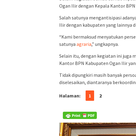
Ogan Ilir dengan Kepala Kantor BPN 
Salah satunya mengantisipasi adan
Ilir dengan kabupaten yang lainnya d
“Kami bermaksud menyatukan persep
satunya
agraria
,” ungkapnya.
Selain itu, dengan kegiatan ini juga
Kantor BPN Kabupaten Ogan Ilir yan
Tidak dipungkiri masih banyak perso
diselesaikan, diantaranya berkoordi
Halaman:
1
2