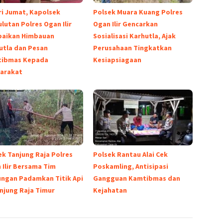
ri Jumat, Kapolsek
Polsek Muara Kuang Polres
lutan Polres Ogan Ilir
Ogan Ilir Gencarkan
aikan Himbauan
Sosialisasi Karhutla, Ajak
utla dan Pesan
Perusahaan Tingkatkan
ibmas Kepada
Kesiapsiagaan
arakat
ek Tanjung Raja Polres
Polsek Rantau Alai Cek
 Ilir Bersama Tim
Poskamling, Antisipasi
ngan Padamkan Titik Api
Gangguan Kamtibmas dan
anjung Raja Timur
Kejahatan