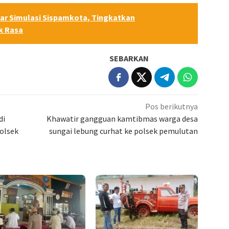
elar Simulasi Sispamkota, Tingkatkan
k Rasa
SEBARKAN
Pos berikutnya
di
Khawatir gangguan kamtibmas warga desa
olsek
sungai lebung curhat ke polsek pemulutan