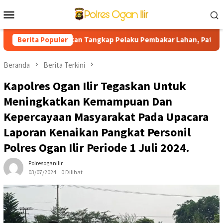
Loncat
Menu
ke
Mobile
konten
nti Tegaskan Tangkap Pelaku Pembakar Lahan, Patroli Hunting da
Berita Populer
Beranda
Berita Terkini
Kapolres Ogan Ilir Tegaskan Untuk
Meningkatkan Kemampuan Dan
Kepercayaan Masyarakat Pada Upacara
Laporan Kenaikan Pangkat Personil
Polres Ogan Ilir Periode 1 Juli 2024.
Polresoganilir
03/07/2024
0 Dilihat