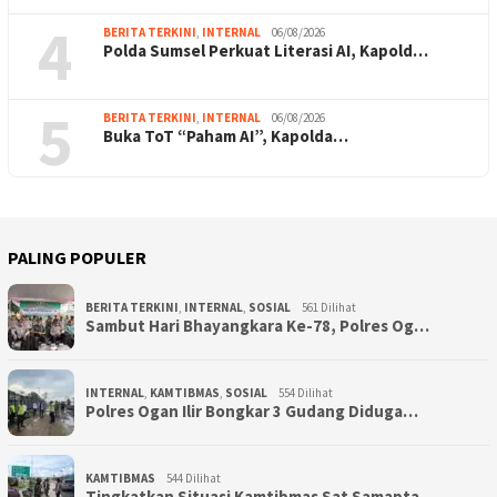
4
BERITA TERKINI
,
INTERNAL
06/08/2026
Polda Sumsel Perkuat Literasi AI, Kapold…
5
BERITA TERKINI
,
INTERNAL
06/08/2026
Buka ToT “Paham AI”, Kapolda…
PALING POPULER
BERITA TERKINI
,
INTERNAL
,
SOSIAL
561 Dilihat
Sambut Hari Bhayangkara Ke-78, Polres Og…
INTERNAL
,
KAMTIBMAS
,
SOSIAL
554 Dilihat
Polres Ogan Ilir Bongkar 3 Gudang Diduga…
KAMTIBMAS
544 Dilihat
Tingkatkan Situasi Kamtibmas Sat Samapta…