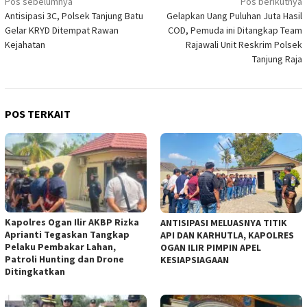
Navigasi
Pos sebelumnya
Pos berikutnya
Antisipasi 3C, Polsek Tanjung Batu
Gelapkan Uang Puluhan Juta Hasil
pos
Gelar KRYD Ditempat Rawan
COD, Pemuda ini Ditangkap Team
Kejahatan
Rajawali Unit Reskrim Polsek
Tanjung Raja
POS TERKAIT
Kapolres Ogan Ilir AKBP Rizka
ANTISIPASI MELUASNYA TITIK
Aprianti Tegaskan Tangkap
API DAN KARHUTLA, KAPOLRES
Pelaku Pembakar Lahan,
OGAN ILIR PIMPIN APEL
Patroli Hunting dan Drone
KESIAPSIAGAAN
Ditingkatkan