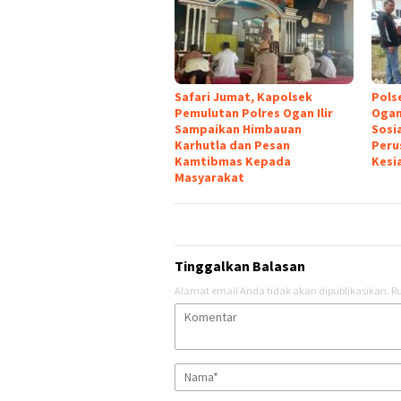
Safari Jumat, Kapolsek
Pols
Pemulutan Polres Ogan Ilir
Ogan
Sampaikan Himbauan
Sosia
Karhutla dan Pesan
Peru
Kamtibmas Kepada
Kesi
Masyarakat
Tinggalkan Balasan
Alamat email Anda tidak akan dipublikasikan.
Ru