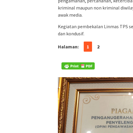
pengamanan, pertahanan, ketertiba
kriminal maupun non kriminal diwil
awak media.
Kegiatan pembekalan Linmas TPS sel
dan kondusif.
Halaman:
1
2