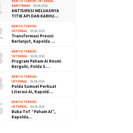
1
BERITA TERKINI
,
INTERNAL
,
KAMTIBMAS
08/08/2026
ANTISIPASI MELUASNYA
TITIK API DAN KARHU…
2
BERITA TERKINI
,
INTERNAL
06/08/2026
Transformasi Presisi
Berlanjut, Kapolda …
3
BERITA TERKINI
,
INTERNAL
06/08/2026
Program Paham AI Resmi
Bergulir, Polda S…
4
BERITA TERKINI
,
INTERNAL
06/08/2026
Polda Sumsel Perkuat
Literasi AI, Kapold…
5
BERITA TERKINI
,
INTERNAL
06/08/2026
Buka ToT “Paham AI”,
Kapolda…