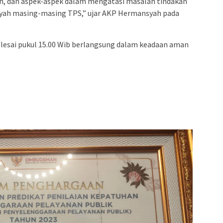
n, dan aspek-aspek dalam mengatasi masalah tindakan
ayah masing-masing TPS,” ujar AKP Hermansyah pada
esai pukul 15.00 Wib berlangsung dalam keadaan aman