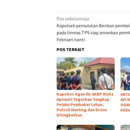
Navigasi
Pos sebelumnya
pos
Kapolsek pemulutan Berikan pembe
pada linmas TPS siap amankan pemil
Februari nanti
POS TERKAIT
Kapolres Ogan Ilir AKBP Rizka
ANTI
Aprianti Tegaskan Tangkap
API 
Pelaku Pembakar Lahan,
OGAN
Patroli Hunting dan Drone
KESI
Ditingkatkan