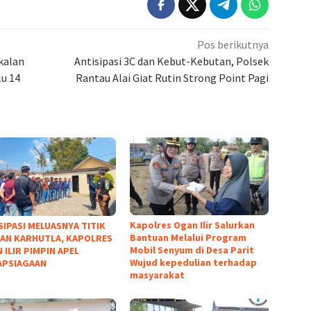
Pos berikutnya
kalan
Antisipasi 3C dan Kebut-Kebutan, Polsek
u 14
Rantau Alai Giat Rutin Strong Point Pagi
Kapolres Ogan Ilir Salurkan
SIPASI MELUASNYA TITIK
Bantuan Melalui Program
DAN KARHUTLA, KAPOLRES
Mobil Senyum di Desa Parit
 ILIR PIMPIN APEL
Wujud kepedulian terhadap
APSIAGAAN
masyarakat