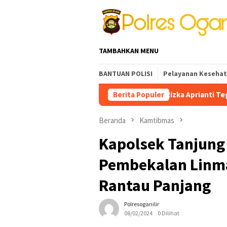
Loncat
ke
konten
TAMBAHKAN MENU
BANTUAN POLISI
Pelayanan Keseha
Kapolres Ogan Ilir AKBP Rizka Aprianti Tegaskan Tangkap P
Berita Populer
Beranda
Kamtibmas
Kapolsek Tanjung
Pembekalan Linm
Rantau Panjang
Polresoganilir
08/02/2024
0 Dilihat