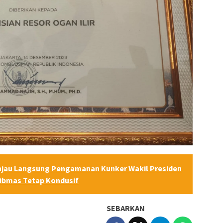
njau Langsung Pengamanan Kunker Wakil Presiden
tibmas Tetap Kondusif
SEBARKAN