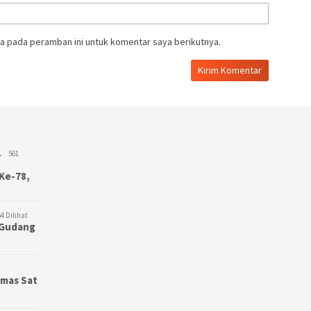
a pada peramban ini untuk komentar saya berikutnya.
L
561
Ke-78,
4 Dilihat
3 Gudang
bmas Sat