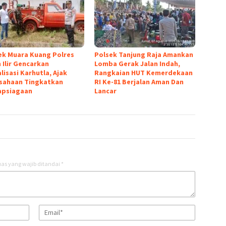
ek Muara Kuang Polres
Polsek Tanjung Raja Amankan
 Ilir Gencarkan
Lomba Gerak Jalan Indah,
lisasi Karhutla, Ajak
Rangkaian HUT Kemerdekaan
sahaan Tingkatkan
RI Ke-81 Berjalan Aman Dan
apsiagaan
Lancar
as yang wajib ditandai
*