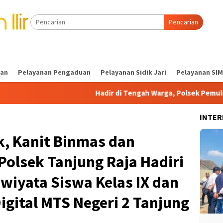
Pencarian
tan
Pelayanan Pengaduan
Pelayanan Sidik Jari
Pelayanan SIM
Hadir di Tengah Warga, Polsek Pemulutan Perkuat Patro
INTER
k, Kanit Binmas dan
olsek Tanjung Raja Hadiri
wiyata Siswa Kelas IX dan
igital MTS Negeri 2 Tanjung