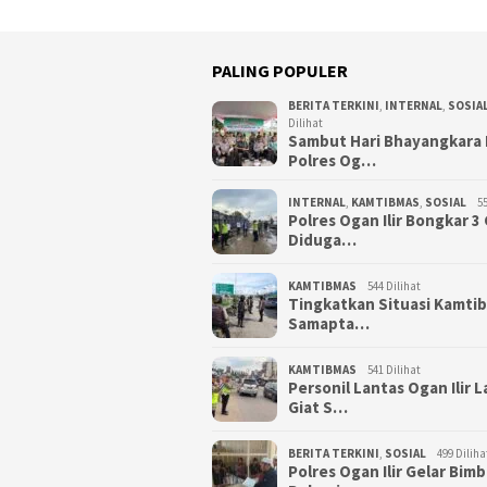
PALING POPULER
BERITA TERKINI
,
INTERNAL
,
SOSIA
Dilihat
Sambut Hari Bhayangkara 
Polres Og…
INTERNAL
,
KAMTIBMAS
,
SOSIAL
55
Polres Ogan Ilir Bongkar 
Diduga…
KAMTIBMAS
544 Dilihat
Tingkatkan Situasi Kamti
Samapta…
KAMTIBMAS
541 Dilihat
Personil Lantas Ogan Ilir 
Giat S…
BERITA TERKINI
,
SOSIAL
499 Diliha
Polres Ogan Ilir Gelar Bim