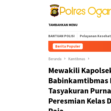
Loncat
ke
konten
TAMBAHKAN MENU
BANTUAN POLISI
Pelayanan Keseha
Berita Populer
Beranda
Kamtibmas
Mewakili Kapolse
Babinkamtibmas P
Tasyakuran Purna
Peresmian Kelas D