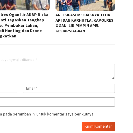
lres Ogan Ilir AKBP Rizka
ANTISIPASI MELUASNYA TITIK
anti Tegaskan Tangkap
API DAN KARHUTLA, KAPOLRES
ku Pembakar Lahan,
OGAN ILIR PIMPIN APEL
oli Hunting dan Drone
KESIAPSIAGAAN
ngkatkan
as yang wajib ditandai
*
a pada peramban ini untuk komentar saya berikutnya.