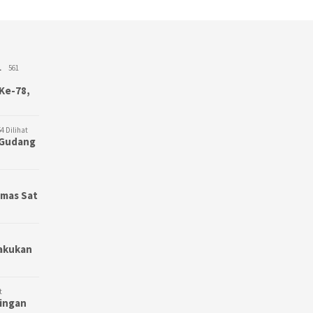
L
561
Ke-78,
4 Dilihat
3 Gudang
bmas Sat
Lakukan
t
bingan