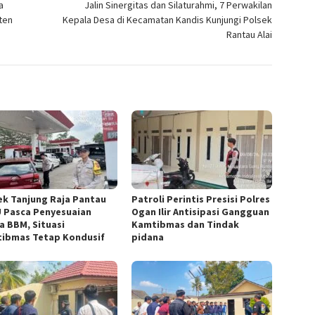
a
Jalin Sinergitas dan Silaturahmi, 7 Perwakilan
ten
Kepala Desa di Kecamatan Kandis Kunjungi Polsek
Rantau Alai
ek Tanjung Raja Pantau
Patroli Perintis Presisi Polres
 Pasca Penyesuaian
Ogan Ilir Antisipasi Gangguan
a BBM, Situasi
Kamtibmas dan Tindak
ibmas Tetap Kondusif
pidana