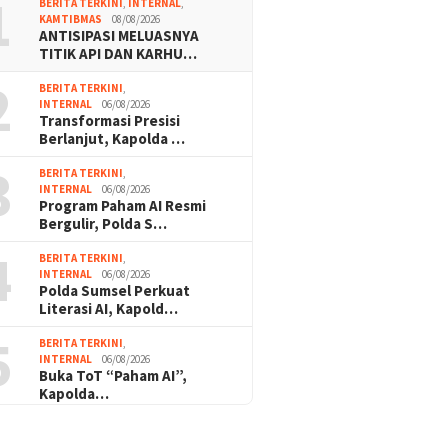
1
BERITA TERKINI
,
INTERNAL
,
KAMTIBMAS
08/08/2026
ANTISIPASI MELUASNYA
TITIK API DAN KARHU…
2
BERITA TERKINI
,
INTERNAL
06/08/2026
Transformasi Presisi
Berlanjut, Kapolda …
3
BERITA TERKINI
,
INTERNAL
06/08/2026
Program Paham AI Resmi
Bergulir, Polda S…
4
BERITA TERKINI
,
INTERNAL
06/08/2026
Polda Sumsel Perkuat
Literasi AI, Kapold…
5
BERITA TERKINI
,
INTERNAL
06/08/2026
Buka ToT “Paham AI”,
Kapolda…