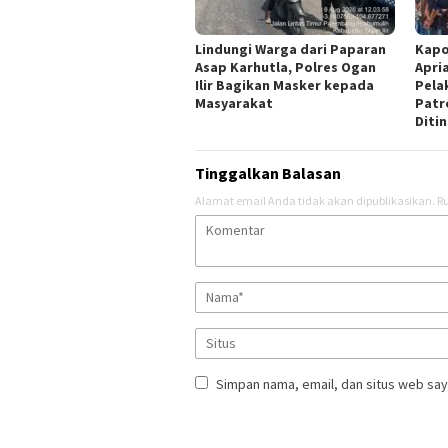
Lindungi Warga dari Paparan
Kapo
Asap Karhutla, Polres Ogan
Apri
Ilir Bagikan Masker kepada
Pela
Masyarakat
Patr
Diti
Tinggalkan Balasan
Alamat email Anda tidak akan dipublikasikan.
Ru
Simpan nama, email, dan situs web say