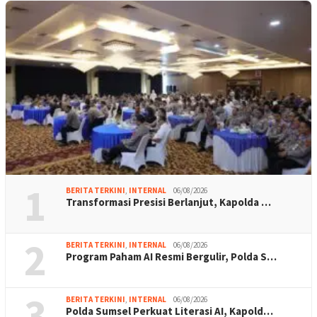
1
BERITA TERKINI
,
INTERNAL
06/08/2026
Transformasi Presisi Berlanjut, Kapolda …
2
BERITA TERKINI
,
INTERNAL
06/08/2026
Program Paham AI Resmi Bergulir, Polda S…
3
BERITA TERKINI
,
INTERNAL
06/08/2026
Polda Sumsel Perkuat Literasi AI, Kapold…