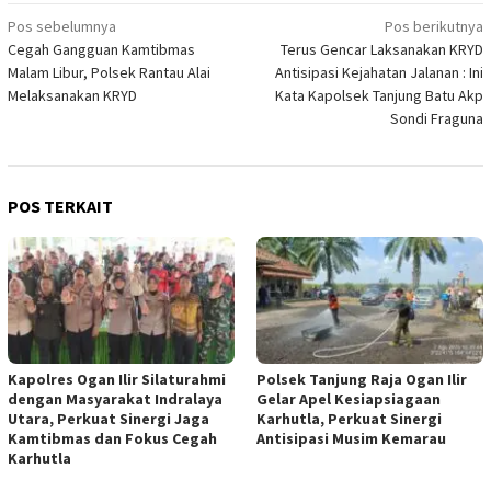
Navigasi
Pos sebelumnya
Pos berikutnya
Cegah Gangguan Kamtibmas
Terus Gencar Laksanakan KRYD
pos
Malam Libur, Polsek Rantau Alai
Antisipasi Kejahatan Jalanan : Ini
Melaksanakan KRYD
Kata Kapolsek Tanjung Batu Akp
Sondi Fraguna
POS TERKAIT
Kapolres Ogan Ilir Silaturahmi
Polsek Tanjung Raja Ogan Ilir
dengan Masyarakat Indralaya
Gelar Apel Kesiapsiagaan
Utara, Perkuat Sinergi Jaga
Karhutla, Perkuat Sinergi
Kamtibmas dan Fokus Cegah
Antisipasi Musim Kemarau
Karhutla