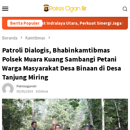
Loncat
Menu
ke
Mobile
konten
n Masyarakat Indralaya Utara, Perkuat Sinergi Jaga Kamtibmas da
Berita Populer
Beranda
Kamtibmas
Patroli Dialogis, Bhabinkamtibmas
Polsek Muara Kuang Sambangi Petani
Warga Masyarakat Desa Binaan di Desa
Tanjung Miring
Polresoganilir
05/05/2024
0 Dilihat