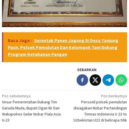
Baca Juga :
Serentak Panen Jagung Di Desa Tanjung
Pasir, Polsek Pemulutan Dan Kelompok Tani Dukung
Program Ketahanan Pangan
SEBARKAN
Navigasi
Pos sebelumnya
Pos berikutnya
Unsur Pemerintahan Dukung Tim
Personil polsek pemulutan
pos
Garuda Muda, Bupati Ogan Ilir Dan
disiagakan Nobar Pertandingan
Wakapolres Gelar Nobar Piala Asia
Timnas Indonesia U 23 Vs
U-23
Uzbekistan U23 di bebrapa titik