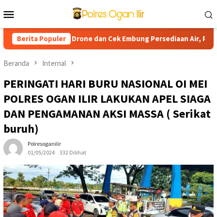
Loncat
Menu
ke
Mobile
konten
la Gunakan Drone dan Cek Embung Persediaan Air, Perkuat Kesiap
Berita Populer
Beranda
Internal
PERINGATI HARI BURU NASIONAL OI MEI
POLRES OGAN ILIR LAKUKAN APEL SIAGA
DAN PENGAMANAN AKSI MASSA ( Serikat
buruh)
Polresoganilir
01/05/2024
332 Dilihat