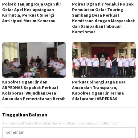
Polsek Tanjung Raja Ogan Ilir
Polres Ogan Ilir Melalui Polsek
Gelar Apel Kesiapsiagaan
Pemulutan Gelar Touring
Karhutla, Perkuat Sinergi
Sambang Desa Perkuat
Antisipasi Musim Kemarau
Kemitraan dengan Masyarakat
dan Sampaikan Imbauan
Kamtibmas
Kapolres Ogan Ilir dan
Perkuat Sinergi Jaga Desa
ABPEDNAS Sepakat Perkuat
Aman dan Transparan,
Kolaborasi Wujudkan Desa
Kapolres Ogan Ilir Terima
Aman dan Pemerintahan Bersih
Silaturahmi ABPEDNAS
Tinggalkan Balasan
Alamat email Anda tidak akan dipublikasikan.
Ruas yang wajib ditandai
*