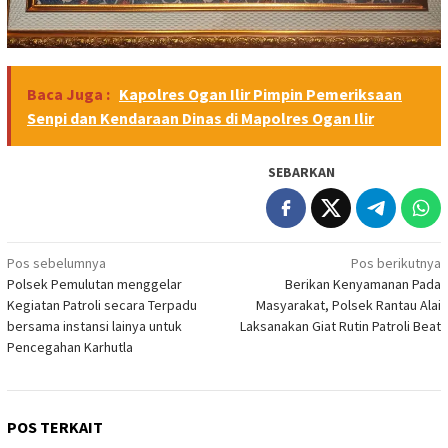
Baca Juga :
Kapolres Ogan Ilir Pimpin Pemeriksaan
Senpi dan Kendaraan Dinas di Mapolres Ogan Ilir
SEBARKAN
Navigasi
Pos sebelumnya
Pos berikutnya
Polsek Pemulutan menggelar
Berikan Kenyamanan Pada
pos
Kegiatan Patroli secara Terpadu
Masyarakat, Polsek Rantau Alai
bersama instansi lainya untuk
Laksanakan Giat Rutin Patroli Beat
Pencegahan Karhutla
POS TERKAIT