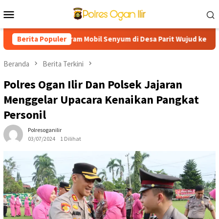
Loncat
Menu
ke
Mobile
konten
lalui Program Mobil Senyum di Desa Parit Wujud kepedulian terh
Berita Populer
Beranda
Berita Terkini
Polres Ogan Ilir Dan Polsek Jajaran
Menggelar Upacara Kenaikan Pangkat
Personil
Polresoganilir
03/07/2024
1 Dilihat