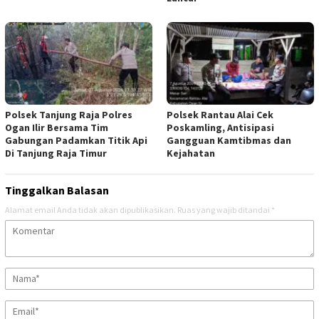
Polsek Tanjung Raja Polres
Polsek Rantau Alai Cek
Ogan Ilir Bersama Tim
Poskamling, Antisipasi
Gabungan Padamkan Titik Api
Gangguan Kamtibmas dan
Di Tanjung Raja Timur
Kejahatan
Tinggalkan Balasan
Alamat email Anda tidak akan dipublikasikan.
Ruas yang wajib ditandai
*