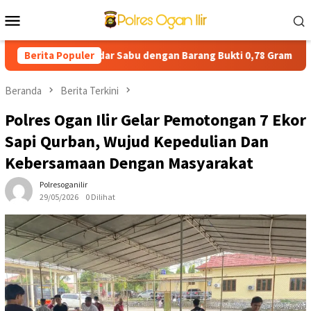
Loncat
Menu
ke
Mobile
konten
Tangkap Pengedar Sabu dengan Barang Bukti 0,78 Gram
Berita Populer
Ko
Beranda
Berita Terkini
Polres Ogan Ilir Gelar Pemotongan 7 Ekor
Sapi Qurban, Wujud Kepedulian Dan
Kebersamaan Dengan Masyarakat
Polresoganilir
29/05/2026
0 Dilihat