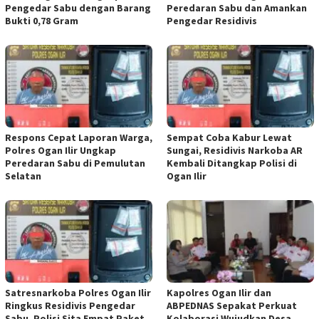
Pengedar Sabu dengan Barang
Peredaran Sabu dan Amankan
Bukti 0,78 Gram
Pengedar Residivis
Respons Cepat Laporan Warga,
Sempat Coba Kabur Lewat
Polres Ogan Ilir Ungkap
Sungai, Residivis Narkoba AR
Peredaran Sabu di Pemulutan
Kembali Ditangkap Polisi di
Selatan
Ogan Ilir
Satresnarkoba Polres Ogan Ilir
Kapolres Ogan Ilir dan
Ringkus Residivis Pengedar
ABPEDNAS Sepakat Perkuat
Sabu, Polisi Sita Empat Paket
Kolaborasi Wujudkan Desa