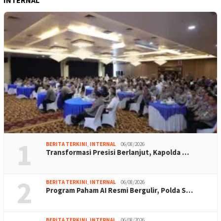
INTERNAL
1
BERITA TERKINI
,
INTERNAL
06/08/2026
Transformasi Presisi Berlanjut, Kapolda …
2
BERITA TERKINI
,
INTERNAL
06/08/2026
Program Paham AI Resmi Bergulir, Polda S…
BERITA TERKINI
,
INTERNAL
06/08/2026