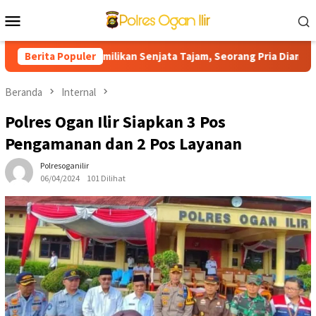
Loncat
Menu
ke
Mobile
konten
Kasus Kepemilikan Senjata Tajam, Seorang Pria Diamankan
Berita Populer
Beranda
Internal
Polres Ogan Ilir Siapkan 3 Pos
Pengamanan dan 2 Pos Layanan
Polresoganilir
06/04/2024
101 Dilihat