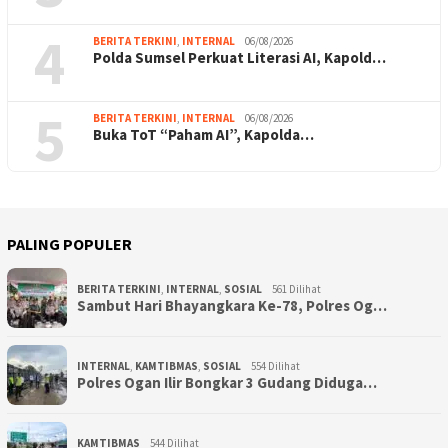
4
BERITA TERKINI
,
INTERNAL
06/08/2026
Polda Sumsel Perkuat Literasi AI, Kapold…
5
BERITA TERKINI
,
INTERNAL
06/08/2026
Buka ToT “Paham AI”, Kapolda…
PALING POPULER
BERITA TERKINI
,
INTERNAL
,
SOSIAL
561 Dilihat
Sambut Hari Bhayangkara Ke-78, Polres Og…
INTERNAL
,
KAMTIBMAS
,
SOSIAL
554 Dilihat
Polres Ogan Ilir Bongkar 3 Gudang Diduga…
KAMTIBMAS
544 Dilihat