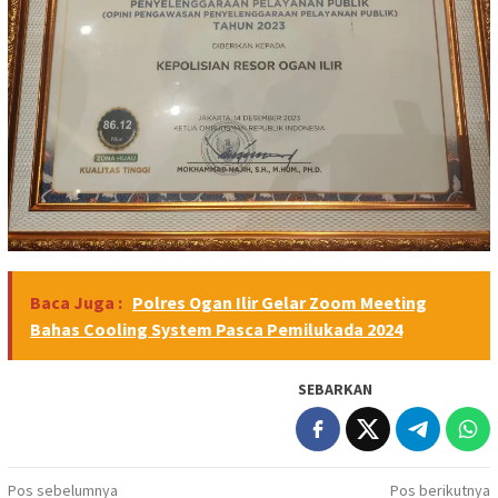
Baca Juga :
Polres Ogan Ilir Gelar Zoom Meeting
Bahas Cooling System Pasca Pemilukada 2024
SEBARKAN
Navigasi
Pos sebelumnya
Pos berikutnya