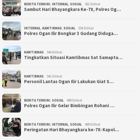
BERITA TERKINI
,
INTERNAL
,
SOSIAL
561 Dilihat
Sambut Hari Bhayangkara Ke-78, Polres Og…
INTERNAL
,
KAMTIBMAS
,
SOSIAL
554 Dilihat
Polres Ogan Ilir Bongkar 3 Gudang Diduga…
KAMTIBMAS
544 Dilihat
Tingkatkan Situasi Kamtibmas Sat Samapta…
KAMTIBMAS
541 Dilihat
Personil Lantas Ogan Ilir Lakukan Giat S…
BERITA TERKINI
,
SOSIAL
499 Dilihat
Polres Ogan Ilir Gelar Bimbingan Rohani …
BERITA TERKINI
,
INTERNAL
,
SOSIAL
499 Dilihat
Peringatan Hari Bhayangkara ke-78: Kapol…