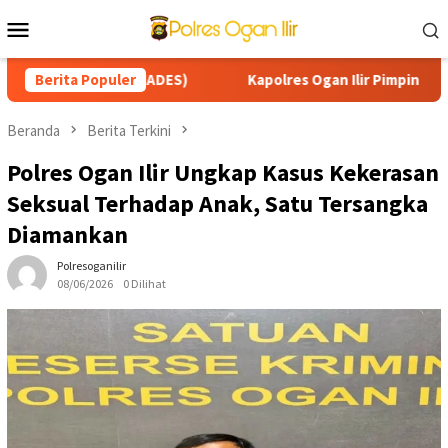
Loncat
Menu
ke
Mobile
konten
 DESA (SMADES)
Berita Populer
Kapolres Ogan Ilir Pimpin Patroli Karh
Beranda
Berita Terkini
Polres Ogan Ilir Ungkap Kasus Kekerasan
Seksual Terhadap Anak, Satu Tersangka
Diamankan
Polresoganilir
08/06/2026
0 Dilihat