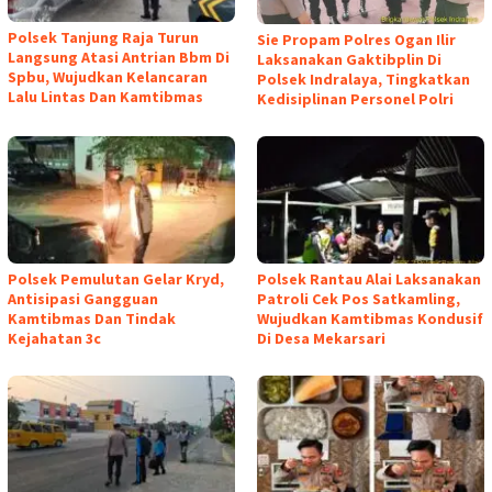
Polsek Tanjung Raja Turun
Sie Propam Polres Ogan Ilir
Langsung Atasi Antrian Bbm Di
Laksanakan Gaktibplin Di
Spbu, Wujudkan Kelancaran
Polsek Indralaya, Tingkatkan
Lalu Lintas Dan Kamtibmas
Kedisiplinan Personel Polri
Polsek Pemulutan Gelar Kryd,
Polsek Rantau Alai Laksanakan
Antisipasi Gangguan
Patroli Cek Pos Satkamling,
Kamtibmas Dan Tindak
Wujudkan Kamtibmas Kondusif
Kejahatan 3c
Di Desa Mekarsari