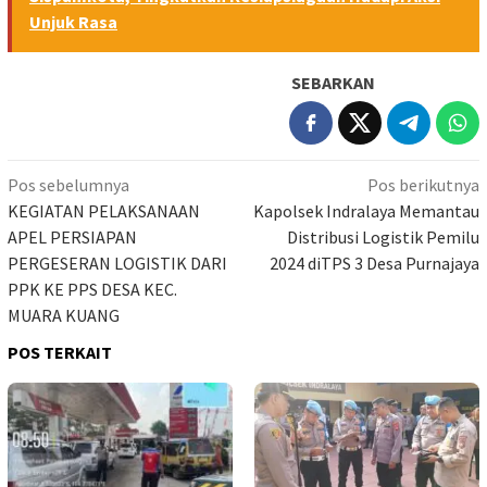
Unjuk Rasa
SEBARKAN
Navigasi
Pos sebelumnya
Pos berikutnya
pos
KEGIATAN PELAKSANAAN
Kapolsek Indralaya Memantau
APEL PERSIAPAN
Distribusi Logistik Pemilu
PERGESERAN LOGISTIK DARI
2024 diTPS 3 Desa Purnajaya
PPK KE PPS DESA KEC.
MUARA KUANG
POS TERKAIT