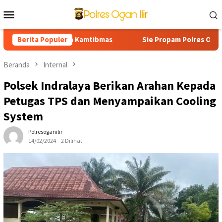
Loncat
Menu
ke
Mobile
konten
u Lintas Dan Kamtibmas
Berita Populer
Sie Propam Polres Ogan Ilir Laksa
Beranda
Internal
Polsek Indralaya Berikan Arahan Kepada
Petugas TPS dan Menyampaikan Cooling
System
Polresoganilir
14/02/2024
2 Dilihat