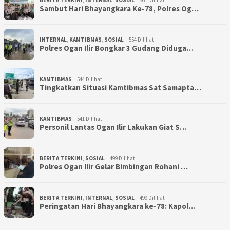
BERITA TERKINI
,
INTERNAL
,
SOSIAL
561 Dilihat
Sambut Hari Bhayangkara Ke-78, Polres Og…
INTERNAL
,
KAMTIBMAS
,
SOSIAL
554 Dilihat
Polres Ogan Ilir Bongkar 3 Gudang Diduga…
KAMTIBMAS
544 Dilihat
Tingkatkan Situasi Kamtibmas Sat Samapta…
KAMTIBMAS
541 Dilihat
Personil Lantas Ogan Ilir Lakukan Giat S…
BERITA TERKINI
,
SOSIAL
499 Dilihat
Polres Ogan Ilir Gelar Bimbingan Rohani …
BERITA TERKINI
,
INTERNAL
,
SOSIAL
499 Dilihat
Peringatan Hari Bhayangkara ke-78: Kapol…