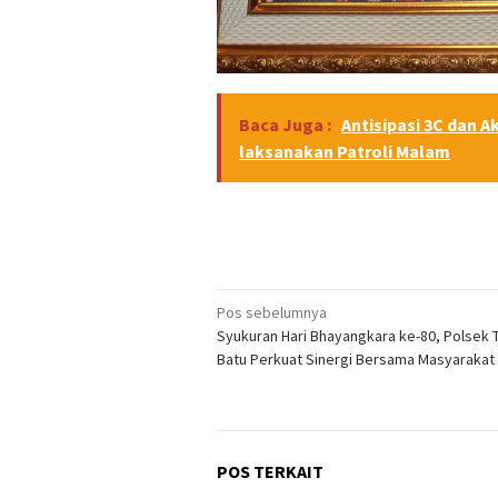
Baca Juga :
Antisipasi 3C dan 
laksanakan Patroli Malam
Navigasi
Pos sebelumnya
Syukuran Hari Bhayangkara ke-80, Polsek 
pos
Batu Perkuat Sinergi Bersama Masyarakat
POS TERKAIT