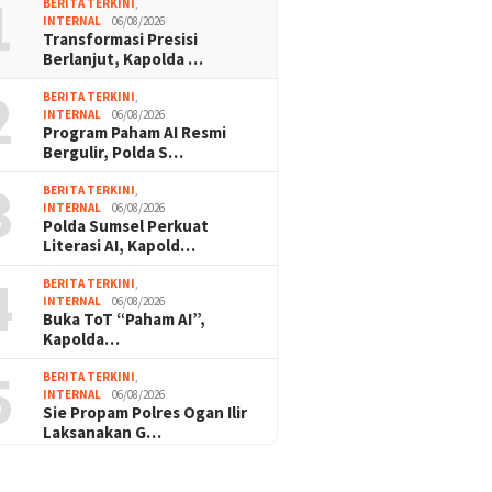
1
BERITA TERKINI
,
INTERNAL
06/08/2026
Transformasi Presisi
Berlanjut, Kapolda …
2
BERITA TERKINI
,
INTERNAL
06/08/2026
Program Paham AI Resmi
Bergulir, Polda S…
3
BERITA TERKINI
,
INTERNAL
06/08/2026
Polda Sumsel Perkuat
Literasi AI, Kapold…
4
BERITA TERKINI
,
INTERNAL
06/08/2026
Buka ToT “Paham AI”,
Kapolda…
5
BERITA TERKINI
,
INTERNAL
06/08/2026
Sie Propam Polres Ogan Ilir
Laksanakan G…