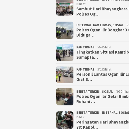
Dilihat
Sambut Hari Bhayangkara 
Polres Og…
INTERNAL
,
KAMTIBMAS
,
SOSIAL
55
Polres Ogan Ilir Bongkar 
Diduga…
KAMTIBMAS
544 Dilihat
Tingkatkan Situasi Kamti
Samapta…
KAMTIBMAS
541 Dilihat
Personil Lantas Ogan Ilir 
Giat S…
BERITA TERKINI
,
SOSIAL
499 Diliha
Polres Ogan Ilir Gelar Bim
Rohani …
BERITA TERKINI
,
INTERNAL
,
SOSIA
Dilihat
Peringatan Hari Bhayangk
78: Kapol…