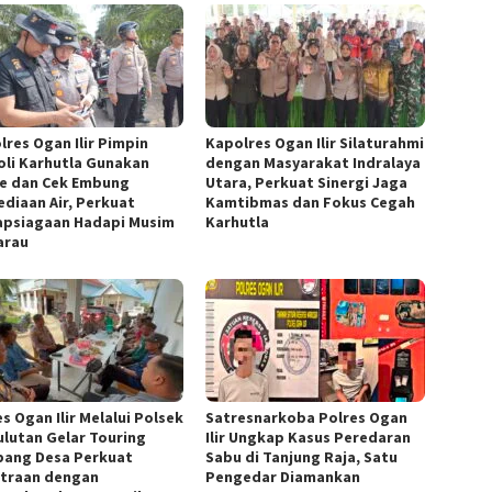
lres Ogan Ilir Pimpin
Kapolres Ogan Ilir Silaturahmi
oli Karhutla Gunakan
dengan Masyarakat Indralaya
e dan Cek Embung
Utara, Perkuat Sinergi Jaga
ediaan Air, Perkuat
Kamtibmas dan Fokus Cegah
apsiagaan Hadapi Musim
Karhutla
arau
s Ogan Ilir Melalui Polsek
Satresnarkoba Polres Ogan
lutan Gelar Touring
Ilir Ungkap Kasus Peredaran
ang Desa Perkuat
Sabu di Tanjung Raja, Satu
traan dengan
Pengedar Diamankan