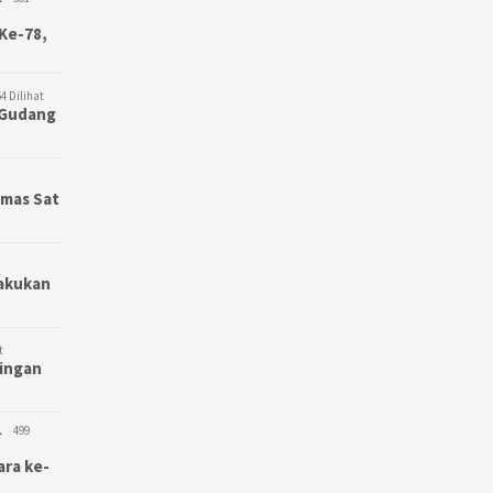
Ke-78,
4 Dilihat
3 Gudang
bmas Sat
Lakukan
t
bingan
L
499
ara ke-