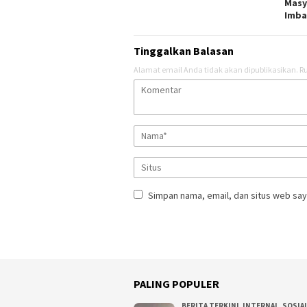
Masy
Imba
Tinggalkan Balasan
Alamat email Anda tidak akan dipublikasikan.
Ru
Simpan nama, email, dan situs web say
PALING POPULER
BERITA TERKINI
,
INTERNAL
,
SOSIA