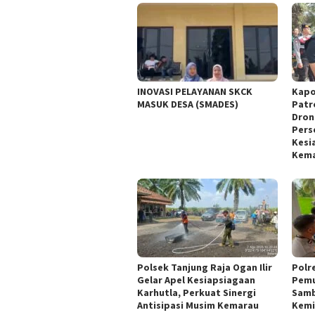
INOVASI PELAYANAN SKCK
Kapo
MASUK DESA (SMADES)
Patr
Dron
Pers
Kesi
Kem
Polsek Tanjung Raja Ogan Ilir
Polre
Gelar Apel Kesiapsiagaan
Pemu
Karhutla, Perkuat Sinergi
Samb
Antisipasi Musim Kemarau
Kemi