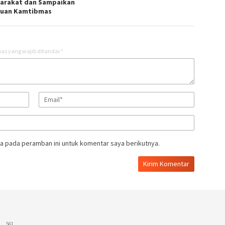
arakat dan Sampaikan
uan Kamtibmas
as yang wajib ditandai
*
a pada peramban ini untuk komentar saya berikutnya.
L
561