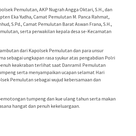
polsek Pemulutan, AKP Nugrah Angga Oktari, S.H., dan
apten Eka Yudha, Camat Pemulutan M. Panca Rahmat,
hud, S.Pd., Camat Pemulutan Barat Aswan Frana, S.H.,
emulutan, serta perwakilan kepala desa se-Kecamatan
sambutan dari Kapolsek Pemulutan dan para unsur
ma sebagai ungkapan rasa syukur atas pengabdian Polri
penuh keakraban terlihat saat Danramil Pemulutan
umpeng serta menyampaikan ucapan selamat Hari
olsek Pemulutan sebagai wujud kebersamaan dan
 pemotongan tumpeng dan kue ulang tahun serta makan
asana hangat dan penuh kekeluargaan.