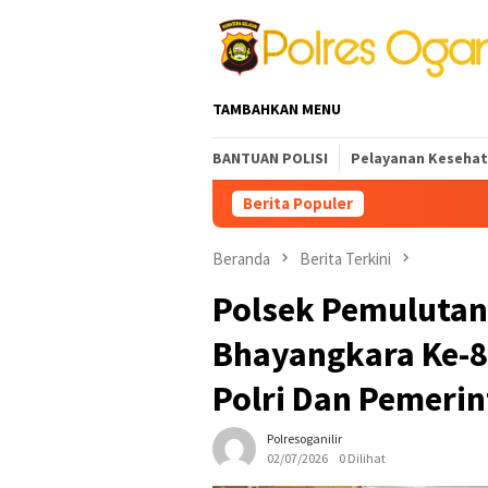
Loncat
ke
konten
TAMBAHKAN MENU
BANTUAN POLISI
Pelayanan Keseha
Berita Populer
INOVASI PEL
Beranda
Berita Terkini
Polsek Pemulutan
Bhayangkara Ke-80
Polri Dan Pemeri
Polresoganilir
02/07/2026
0 Dilihat