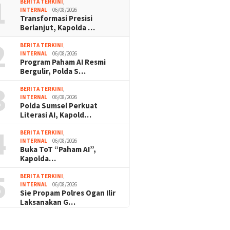
1
BERITA TERKINI
,
INTERNAL
06/08/2026
Transformasi Presisi
Berlanjut, Kapolda …
2
BERITA TERKINI
,
INTERNAL
06/08/2026
Program Paham AI Resmi
Bergulir, Polda S…
3
BERITA TERKINI
,
INTERNAL
06/08/2026
Polda Sumsel Perkuat
Literasi AI, Kapold…
4
BERITA TERKINI
,
INTERNAL
06/08/2026
Buka ToT “Paham AI”,
Kapolda…
5
BERITA TERKINI
,
INTERNAL
06/08/2026
Sie Propam Polres Ogan Ilir
Laksanakan G…