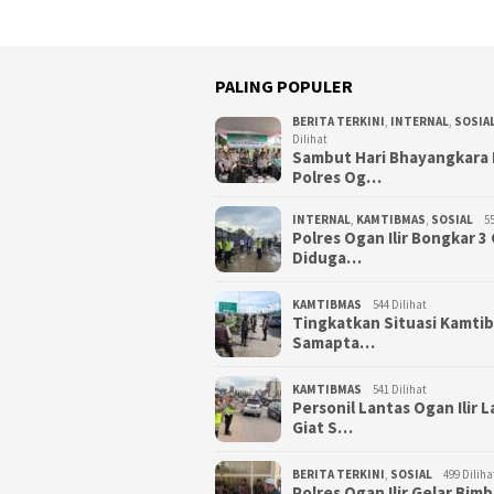
PALING POPULER
BERITA TERKINI
,
INTERNAL
,
SOSIA
Dilihat
Sambut Hari Bhayangkara 
Polres Og…
INTERNAL
,
KAMTIBMAS
,
SOSIAL
55
Polres Ogan Ilir Bongkar 
Diduga…
KAMTIBMAS
544 Dilihat
Tingkatkan Situasi Kamti
Samapta…
KAMTIBMAS
541 Dilihat
Personil Lantas Ogan Ilir 
Giat S…
BERITA TERKINI
,
SOSIAL
499 Diliha
Polres Ogan Ilir Gelar Bim