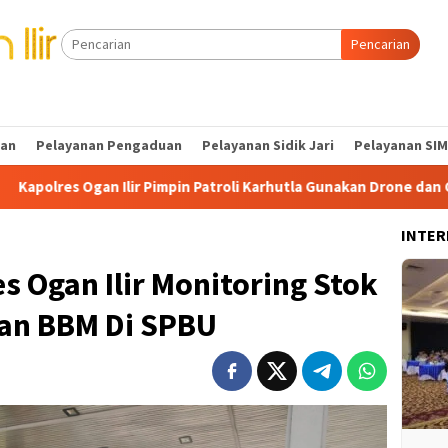
Pencarian
tan
Pelayanan Pengaduan
Pelayanan Sidik Jari
Pelayanan SIM
mpin Patroli Karhutla Gunakan Drone dan Cek Embung Persediaan 
INTER
s Ogan Ilir Monitoring Stok
ian BBM Di SPBU