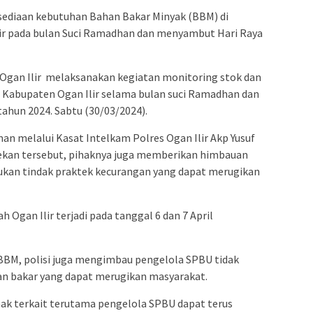
sediaan kebutuhan Bahan Bakar Minyak (BBM) di
ir pada bulan Suci Ramadhan dan menyambut Hari Raya
 Ogan Ilir melaksanakan kegiatan monitoring stok dan
h Kabupaten Ogan Ilir selama bulan suci Ramadhan dan
 tahun 2024. Sabtu (30/03/2024).
n melalui Kasat Intelkam Polres Ogan Ilir Akp Yusuf
kan tersebut, pihaknya juga memberikan himbauan
ukan tindak praktek kecurangan yang dapat merugikan
h Ogan Ilir terjadi pada tanggal 6 dan 7 April
 BBM, polisi juga mengimbau pengelola SPBU tidak
n bakar yang dapat merugikan masyarakat.
k terkait terutama pengelola SPBU dapat terus