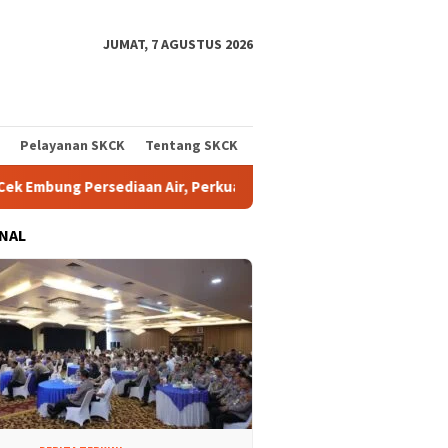
JUMAT, 7 AGUSTUS 2026
Pelayanan SKCK
Tentang SKCK
Air, Perkuat Kesiapsiagaan Hadapi Musim Kemarau
Kapolre
NAL