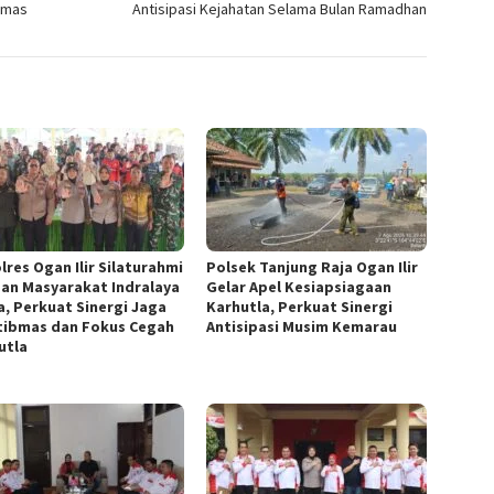
bmas
Antisipasi Kejahatan Selama Bulan Ramadhan
lres Ogan Ilir Silaturahmi
Polsek Tanjung Raja Ogan Ilir
an Masyarakat Indralaya
Gelar Apel Kesiapsiagaan
a, Perkuat Sinergi Jaga
Karhutla, Perkuat Sinergi
ibmas dan Fokus Cegah
Antisipasi Musim Kemarau
utla