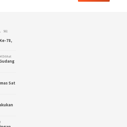
L
561
Ke-78,
4 Dilihat
3 Gudang
bmas Sat
Lakukan
t
bingan