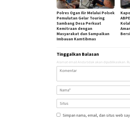
Polres Ogan Ilir Melalui Polsek
Kapo
Pemulutan Gelar Touring
ABPE
Sambang Desa Perkuat
Kola
Kemitraan dengan
Aman
Masyarakat dan Sampaikan
Bers
Imbauan Kamtibmas
Tinggalkan Balasan
Alamat email Anda tidak akan dipublikasikan.
Ru
Simpan nama, email, dan situs web say