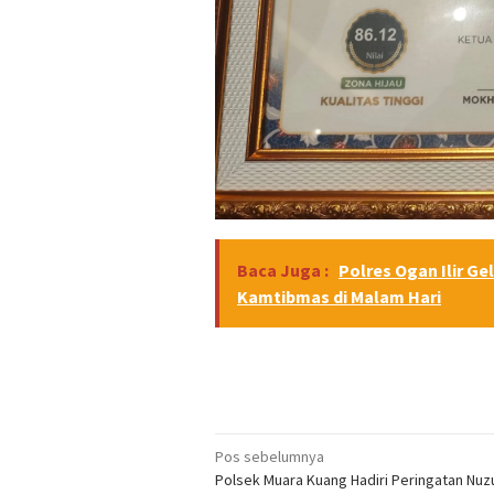
Baca Juga :
Polres Ogan Ilir Gel
Kamtibmas di Malam Hari
Navigasi
Pos sebelumnya
Polsek Muara Kuang Hadiri Peringatan Nuzu
pos