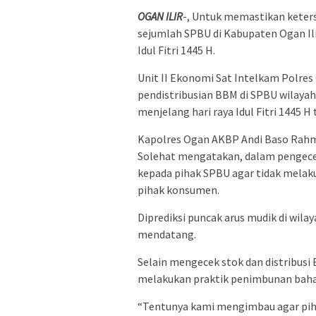
OGAN ILIR
-, Untuk memastikan keter
sejumlah SPBU di Kabupaten Ogan Il
Idul Fitri 1445 H.
Unit II Ekonomi Sat Intelkam Polres
pendistribusian BBM di SPBU wilaya
menjelang hari raya Idul Fitri 1445 H
Kapolres Ogan AKBP Andi Baso Rahma
Solehat mengatakan, dalam pengece
kepada pihak SPBU agar tidak melak
pihak konsumen.
Diprediksi puncak arus mudik di wilaya
mendatang.
Selain mengecek stok dan distribusi
melakukan praktik penimbunan baha
“Tentunya kami mengimbau agar piha