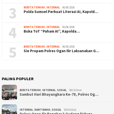
3
BERITA TERKINI
,
INTERNAL
06/08/2026
Polda Sumsel Perkuat Literasi AI, Kapold…
4
BERITA TERKINI
,
INTERNAL
06/08/2026
Buka ToT “Paham AI”, Kapolda…
5
BERITA TERKINI
,
INTERNAL
06/08/2026
Sie Propam Polres Ogan Ilir Laksanakan G…
PALING POPULER
BERITA TERKINI
,
INTERNAL
,
SOSIAL
561 Dilihat
Sambut Hari Bhayangkara Ke-78, Polres Og…
INTERNAL
,
KAMTIBMAS
,
SOSIAL
554 Dilihat
Polres Ogan Ilir Bongkar 3 Gudang Diduga…