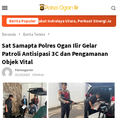
Loncat
Menu
ke
Mobile
konten
gan Masyarakat Indralaya Utara, Perkuat Sinergi Jaga Kamtibmas
Berita Populer
Beranda
Berita Terkini
Sat Samapta Polres Ogan Ilir Gelar
Patroli Antisipasi 3C dan Pengamanan
Objek Vital
Polresoganilir
01/10/2025
0 Dilihat