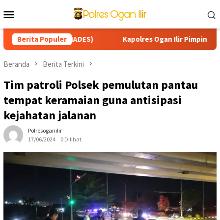
Loncat
Menu
ke
Mobile
konten
K DESA (SMADES)
Berita Populer
Kapolres Ogan Ilir Pimpin Patroli Karh
Beranda
Berita Terkini
Tim patroli Polsek pemulutan pantau
tempat keramaian guna antisipasi
kejahatan jalanan
Polresoganilir
17/06/2024
0 Dilihat