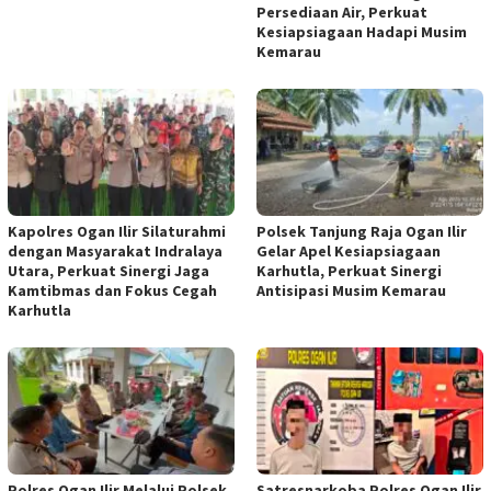
Persediaan Air, Perkuat
Kesiapsiagaan Hadapi Musim
Kemarau
Kapolres Ogan Ilir Silaturahmi
Polsek Tanjung Raja Ogan Ilir
dengan Masyarakat Indralaya
Gelar Apel Kesiapsiagaan
Utara, Perkuat Sinergi Jaga
Karhutla, Perkuat Sinergi
Kamtibmas dan Fokus Cegah
Antisipasi Musim Kemarau
Karhutla
Polres Ogan Ilir Melalui Polsek
Satresnarkoba Polres Ogan Ilir