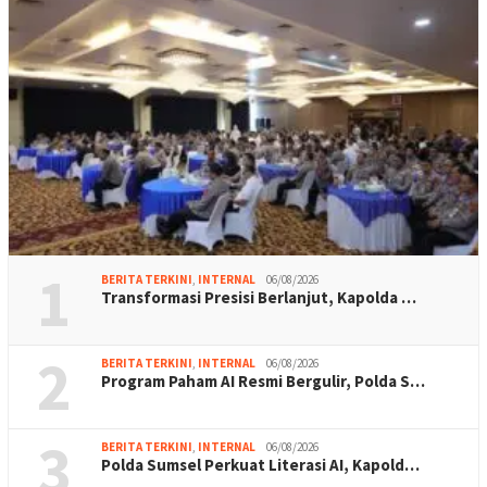
1
BERITA TERKINI
,
INTERNAL
06/08/2026
Transformasi Presisi Berlanjut, Kapolda …
2
BERITA TERKINI
,
INTERNAL
06/08/2026
Program Paham AI Resmi Bergulir, Polda S…
3
BERITA TERKINI
,
INTERNAL
06/08/2026
Polda Sumsel Perkuat Literasi AI, Kapold…