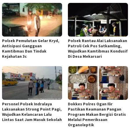
Polsek Pemulutan Gelar Kryd,
Polsek Rantau Alai Laksanakan
Antisipasi Gangguan
Patroli Cek Pos Satkamling,
Kamtibmas Dan Tindak
Wujudkan Kamtibmas Kondusif
Kejahatan 3c
Di Desa Mekarsari
Personel Polsek Indralaya
Dokkes Polres Ogan Ilir
Laksanakan Strong Point Pagi,
Pastikan Keamanan Pangan
Wujudkan Kelancaran Lalu
Program Makan Bergizi Gratis
Lintas Saat Jam Masuk Sekolah
Melalui Pemeriksaan
Organoleptik