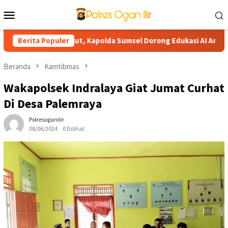
Loncat
Menu
ke
Mobile
konten
resisi Berlanjut, Kapolda Sumsel Dorong Edukasi AI Aman dan Be
Berita Populer
Beranda
Kamtibmas
Wakapolsek Indralaya Giat Jumat Curhat
Di Desa Palemraya
Polresoganilir
08/06/2024
0 Dilihat