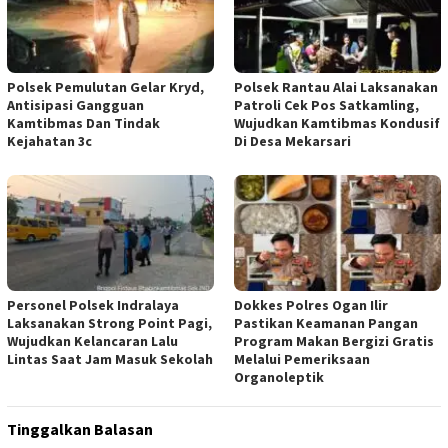
Polsek Pemulutan Gelar Kryd,
Polsek Rantau Alai Laksanakan
Antisipasi Gangguan
Patroli Cek Pos Satkamling,
Kamtibmas Dan Tindak
Wujudkan Kamtibmas Kondusif
Kejahatan 3c
Di Desa Mekarsari
Personel Polsek Indralaya
Dokkes Polres Ogan Ilir
Laksanakan Strong Point Pagi,
Pastikan Keamanan Pangan
Wujudkan Kelancaran Lalu
Program Makan Bergizi Gratis
Lintas Saat Jam Masuk Sekolah
Melalui Pemeriksaan
Organoleptik
Tinggalkan Balasan