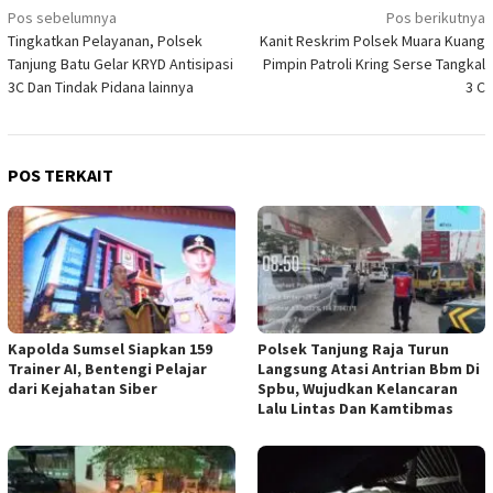
Navigasi
Pos sebelumnya
Pos berikutnya
Tingkatkan Pelayanan, Polsek
Kanit Reskrim Polsek Muara Kuang
pos
Tanjung Batu Gelar KRYD Antisipasi
Pimpin Patroli Kring Serse Tangkal
3C Dan Tindak Pidana lainnya
3 C
POS TERKAIT
Kapolda Sumsel Siapkan 159
Polsek Tanjung Raja Turun
Trainer AI, Bentengi Pelajar
Langsung Atasi Antrian Bbm Di
dari Kejahatan Siber
Spbu, Wujudkan Kelancaran
Lalu Lintas Dan Kamtibmas