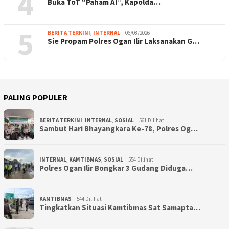
4
Buka ToT “Paham AI”, Kapolda…
5
BERITA TERKINI
,
INTERNAL
06/08/2026
Sie Propam Polres Ogan Ilir Laksanakan G…
PALING POPULER
BERITA TERKINI
,
INTERNAL
,
SOSIAL
561 Dilihat
Sambut Hari Bhayangkara Ke-78, Polres Og…
INTERNAL
,
KAMTIBMAS
,
SOSIAL
554 Dilihat
Polres Ogan Ilir Bongkar 3 Gudang Diduga…
KAMTIBMAS
544 Dilihat
Tingkatkan Situasi Kamtibmas Sat Samapta…