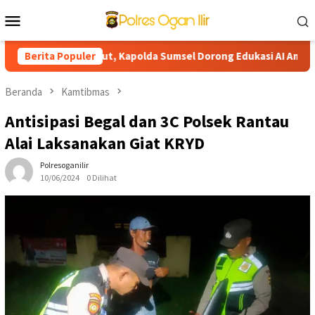
Loncat
Menu
ke
Mobile
konten
resisi Berlanjut, Kapolda Sumsel Dorong Edukasi AI Aman dan Be
Berita Populer
Beranda
Kamtibmas
Antisipasi Begal dan 3C Polsek Rantau
Alai Laksanakan Giat KRYD
Polresoganilir
10/06/2024
0 Dilihat