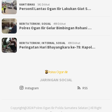
KAMTIBMAS
541 Dilihat
Personil Lantas Ogan Ilir Lakukan Giat S…
BERITA TERKINI
,
SOSIAL
499 Dilihat
Polres Ogan Ilir Gelar Bimbingan Rohani …
BERITA TERKINI
,
INTERNAL
,
SOSIAL
499 Dilihat
Peringatan Hari Bhayangkara ke-78: Kapol…
JARINGAN SOCIAL
Instagram
RSS
Copyright@2024 Polres Ogan Ilir Polda Sumatera Selatan | All Right