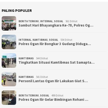
PALING POPULER
BERITA TERKINI
,
INTERNAL
,
SOSIAL
561 Dilihat
Sambut Hari Bhayangkara Ke-78, Polres Og…
INTERNAL
,
KAMTIBMAS
,
SOSIAL
554 Dilihat
Polres Ogan Ilir Bongkar 3 Gudang Diduga…
KAMTIBMAS
544 Dilihat
Tingkatkan Situasi Kamtibmas Sat Samapta…
KAMTIBMAS
541 Dilihat
Personil Lantas Ogan Ilir Lakukan Giat S…
BERITA TERKINI
,
SOSIAL
499 Dilihat
Polres Ogan Ilir Gelar Bimbingan Rohani …