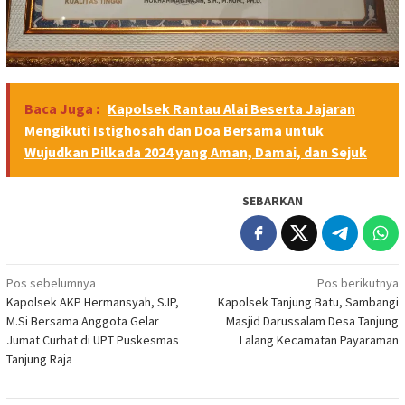
Baca Juga :
Kapolsek Rantau Alai Beserta Jajaran
Mengikuti Istighosah dan Doa Bersama untuk
Wujudkan Pilkada 2024 yang Aman, Damai, dan Sejuk
SEBARKAN
Navigasi
Pos sebelumnya
Pos berikutnya
Kapolsek AKP Hermansyah, S.IP,
Kapolsek Tanjung Batu, Sambangi
pos
M.Si Bersama Anggota Gelar
Masjid Darussalam Desa Tanjung
Jumat Curhat di UPT Puskesmas
Lalang Kecamatan Payaraman
Tanjung Raja