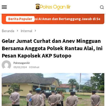
Loncat
Menu
ke
Mobile
konten
 Dorong Edukasi AI Aman dan Bertanggung Jawab di Sekolah
Berita Populer
Beranda
Internal
Gelar Jumat Curhat dan Anev Mingguan
Bersama Anggota Polsek Rantau Alai, Ini
Pesan Kapolsek AKP Sutopo
Polresoganilir
09/03/2024
0 Dilihat