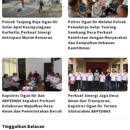
Polsek Tanjung Raja Ogan Ilir
Polres Ogan Ilir Melalui Polsek
Gelar Apel Kesiapsiagaan
Pemulutan Gelar Touring
Karhutla, Perkuat Sinergi
Sambang Desa Perkuat
Antisipasi Musim Kemarau
Kemitraan dengan Masyarakat
dan Sampaikan Imbauan
Kamtibmas
Kapolres Ogan Ilir dan
Perkuat Sinergi Jaga Desa
ABPEDNAS Sepakat Perkuat
Aman dan Transparan,
Kolaborasi Wujudkan Desa
Kapolres Ogan Ilir Terima
Aman dan Pemerintahan Bersih
Silaturahmi ABPEDNAS
Tinggalkan Balasan