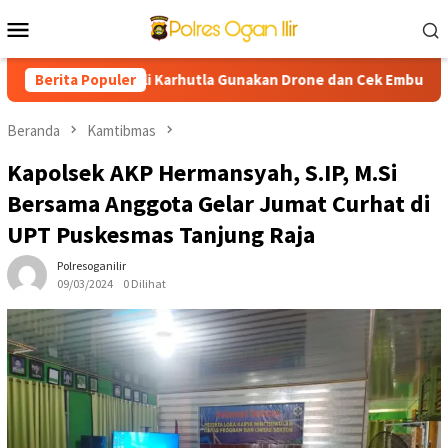
Loncat
Menu
ke
Mobile
konten
impin Patroli Karhutla Gunakan Drone dan Cek Embung Persediaan
Berita Populer
Beranda
Kamtibmas
Kapolsek AKP Hermansyah, S.IP, M.Si
Bersama Anggota Gelar Jumat Curhat di
UPT Puskesmas Tanjung Raja
Polresoganilir
09/03/2024
0 Dilihat