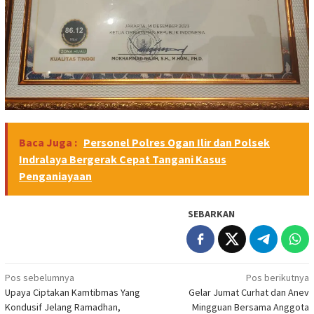
Baca Juga :
Personel Polres Ogan Ilir dan Polsek
Indralaya Bergerak Cepat Tangani Kasus
Penganiayaan
SEBARKAN
Navigasi
Pos sebelumnya
Pos berikutnya
Upaya Ciptakan Kamtibmas Yang
Gelar Jumat Curhat dan Anev
pos
Kondusif Jelang Ramadhan,
Mingguan Bersama Anggota