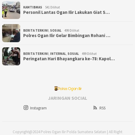
KAMTIBMAS
541 Dilihat
Personil Lantas Ogan Ilir Lakukan Giat S…
BERITA TERKINI
,
SOSIAL
499 Dilihat
Polres Ogan Ilir Gelar Bimbingan Rohani …
BERITA TERKINI
,
INTERNAL
,
SOSIAL
499 Dilihat
Peringatan Hari Bhayangkara ke-78: Kapol…
JARINGAN SOCIAL
Instagram
RSS
Copyright@2024 Polres Ogan Ilir Polda Sumatera Selatan | All Right