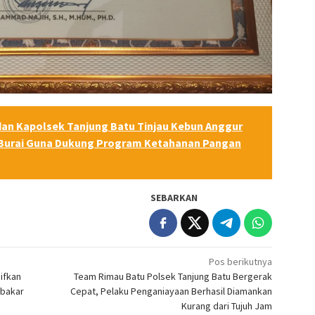
 dan Kapolsek Tanjung Batu Tinjau Kebun Anggur
 Burai Guna Dukung Program Ketahanan Pangan
SEBARKAN
Pos berikutnya
ifkan
Team Rimau Batu Polsek Tanjung Batu Bergerak
mbakar
Cepat, Pelaku Penganiayaan Berhasil Diamankan
Kurang dari Tujuh Jam