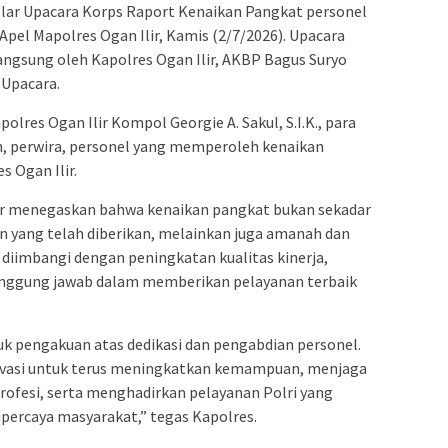
elar Upacara Korps Raport Kenaikan Pangkat personel
 Apel Mapolres Ogan Ilir, Kamis (2/7/2026). Upacara
angsung oleh Kapolres Ogan Ilir, AKBP Bagus Suryo
r Upacara.
olres Ogan Ilir Kompol Georgie A. Sakul, S.I.K., para
n, perwira, personel yang memperoleh kenaikan
s Ogan Ilir.
ir menegaskan bahwa kenaikan pangkat bukan sekadar
 yang telah diberikan, melainkan juga amanah dan
s diimbangi dengan peningkatan kualitas kinerja,
 tanggung jawab dalam memberikan pelayanan terbaik
 pengakuan atas dedikasi dan pengabdian personel.
vasi untuk terus meningkatkan kemampuan, menjaga
profesi, serta menghadirkan pelayanan Polri yang
ipercaya masyarakat,” tegas Kapolres.