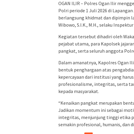
OGAN ILIR – Polres Ogan Ilir mengg
Polri periode 1 Juli 2026 di Lapangan
berlangsung khidmat dan dipimpin l
Wibowo, S.I.K., M.H., selaku Inspektu
Kegiatan tersebut dihadiri oleh Wakap
pejabat utama, para Kapolsek jajara
pangkat, serta seluruh anggota Polre
Dalam amanatnya, Kapolres Ogan Il
bentuk penghargaan atas pengabdian
kepercayaan dari institusi yang haru
profesionalisme, integritas, serta
kepada masyarakat.
“Kenaikan pangkat merupakan bentuk
Jadikan momentum ini sebagai moti
integritas, menjunjung tinggi etika 
semakin profesional, humanis, dan d