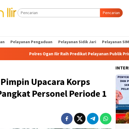
Pencarian
tan
Pelayanan Pengaduan
Pelayanan Sidik Jari
Pelayanan SIM
s Ogan Ilir Raih Predikat Pelayanan Publik Prima dan Juara III In
INTER
r Pimpin Upacara Korps
angkat Personel Periode 1