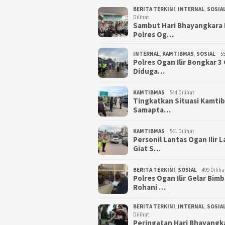
BERITA TERKINI
,
INTERNAL
,
SOSIA
Dilihat
Sambut Hari Bhayangkara 
Polres Og…
INTERNAL
,
KAMTIBMAS
,
SOSIAL
55
Polres Ogan Ilir Bongkar 
Diduga…
KAMTIBMAS
544 Dilihat
Tingkatkan Situasi Kamti
Samapta…
KAMTIBMAS
541 Dilihat
Personil Lantas Ogan Ilir 
Giat S…
BERITA TERKINI
,
SOSIAL
499 Diliha
Polres Ogan Ilir Gelar Bim
Rohani …
BERITA TERKINI
,
INTERNAL
,
SOSIA
Dilihat
Peringatan Hari Bhayangk