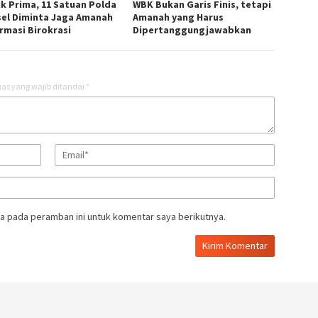
ik Prima, 11 Satuan Polda
WBK Bukan Garis Finis, tetapi
el Diminta Jaga Amanah
Amanah yang Harus
rmasi Birokrasi
Dipertanggungjawabkan
as yang wajib ditandai
*
a pada peramban ini untuk komentar saya berikutnya.