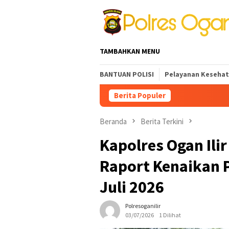
Loncat
ke
konten
TAMBAHKAN MENU
BANTUAN POLISI
Pelayanan Keseha
Berita Populer
Polre
Beranda
Berita Terkini
Kapolres Ogan Ili
Raport Kenaikan P
Juli 2026
Polresoganilir
03/07/2026
1 Dilihat