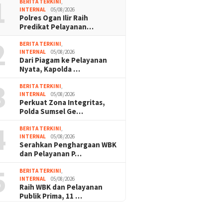
1
BERITA TERKINI
,
INTERNAL
05/08/2026
Polres Ogan Ilir Raih
Predikat Pelayanan…
2
BERITA TERKINI
,
INTERNAL
05/08/2026
Dari Piagam ke Pelayanan
Nyata, Kapolda …
3
BERITA TERKINI
,
INTERNAL
05/08/2026
Perkuat Zona Integritas,
Polda Sumsel Ge…
4
BERITA TERKINI
,
INTERNAL
05/08/2026
Serahkan Penghargaan WBK
dan Pelayanan P…
5
BERITA TERKINI
,
INTERNAL
05/08/2026
Raih WBK dan Pelayanan
Publik Prima, 11 …