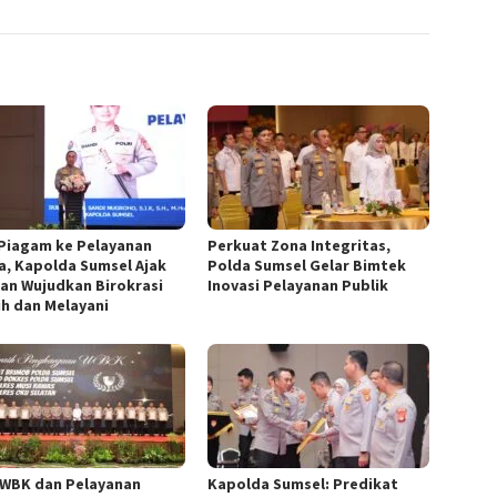
 Piagam ke Pelayanan
Perkuat Zona Integritas,
a, Kapolda Sumsel Ajak
Polda Sumsel Gelar Bimtek
ran Wujudkan Birokrasi
Inovasi Pelayanan Publik
ih dan Melayani
 WBK dan Pelayanan
Kapolda Sumsel: Predikat