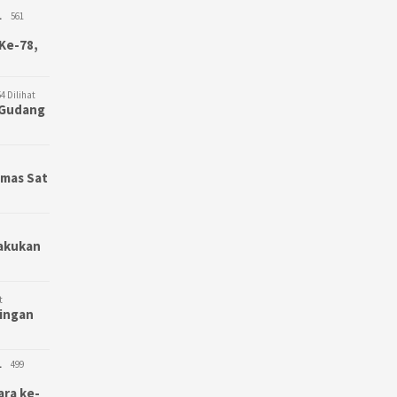
L
561
Ke-78,
4 Dilihat
3 Gudang
bmas Sat
Lakukan
t
bingan
L
499
ara ke-