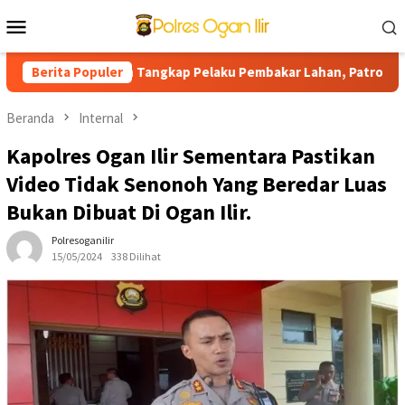
Loncat
Menu
ke
Mobile
konten
nti Tegaskan Tangkap Pelaku Pembakar Lahan, Patroli Hunting da
Berita Populer
Beranda
Internal
Kapolres Ogan Ilir Sementara Pastikan
Video Tidak Senonoh Yang Beredar Luas
Bukan Dibuat Di Ogan Ilir.
Polresoganilir
15/05/2024
338 Dilihat