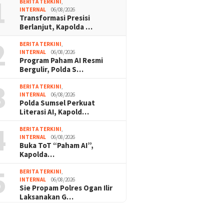
1
BERITA TERKINI
,
INTERNAL
06/08/2026
Transformasi Presisi
Berlanjut, Kapolda …
2
BERITA TERKINI
,
INTERNAL
06/08/2026
Program Paham AI Resmi
Bergulir, Polda S…
3
BERITA TERKINI
,
INTERNAL
06/08/2026
Polda Sumsel Perkuat
Literasi AI, Kapold…
4
BERITA TERKINI
,
INTERNAL
06/08/2026
Buka ToT “Paham AI”,
Kapolda…
5
BERITA TERKINI
,
INTERNAL
06/08/2026
Sie Propam Polres Ogan Ilir
Laksanakan G…