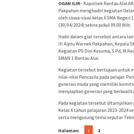
OGAN ILIR
– Kapolsek Rantau Alai AK
Pakpahan menghadiri kegiatan Gelar 
oleh siswa-siswi kelas X SMA Negeri 
(30/04/2024) sekira pukul 09.00 Wib.
Hadir dalam giat tersebut antara lai
III Aiptu Warnek Pakpahan, Kepala S
Kegiatan P5 Dini Kesuma, S.Pd, M.Kes
SMAN 1 Rantau Alai.
Kegiatan tersebut bertujuan untu
nilai-nilai Pancasila pada pelajar. 
generasi muda yang memiliki komitmen
menyiapkan generasi yang berkualit
Pada kegiatan tersebut ditampilkan p
Kelas X tahun pelajaran 2023-2024 
serta mengusung tema seputar Tekn
Halaman:
1
2