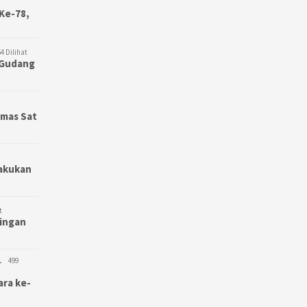
Ke-78,
4 Dilihat
3 Gudang
bmas Sat
Lakukan
t
bingan
L
499
ara ke-