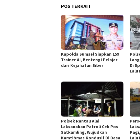
POS TERKAIT
Kapolda Sumsel Siapkan 159
Pols
Trainer AI, Bentengi Pelajar
Lang
dari Kejahatan Siber
Di S
Lalu
Polsek Rantau Alai
Pers
Laksanakan Patroli Cek Pos
Laks
Satkamling, Wujudkan
Pagi
Kamtibmas Kondusif Di Desa
Lalu