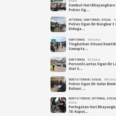
Dilihat
Sambut Hari Bhayangkara 
Polres Og…
INTERNAL
,
KAMTIBMAS
,
SOSIAL
55
Polres Ogan Ilir Bongkar 
Diduga…
KAMTIBMAS
544 Dilihat
Tingkatkan Situasi Kamti
Samapta…
KAMTIBMAS
541 Dilihat
Personil Lantas Ogan Ilir 
Giat S…
BERITA TERKINI
,
SOSIAL
499 Diliha
Polres Ogan Ilir Gelar Bim
Rohani …
BERITA TERKINI
,
INTERNAL
,
SOSIA
Dilihat
Peringatan Hari Bhayangk
78: Kapol…