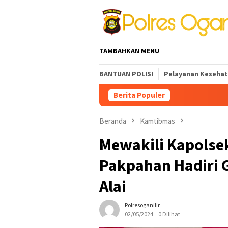
Loncat
ke
konten
TAMBAHKAN MENU
BANTUAN POLISI
Pelayanan Keseha
Berita Populer
Beranda
Kamtibmas
Mewakili Kapolsek
Pakpahan Hadiri G
Alai
Polresoganilir
02/05/2024
0 Dilihat