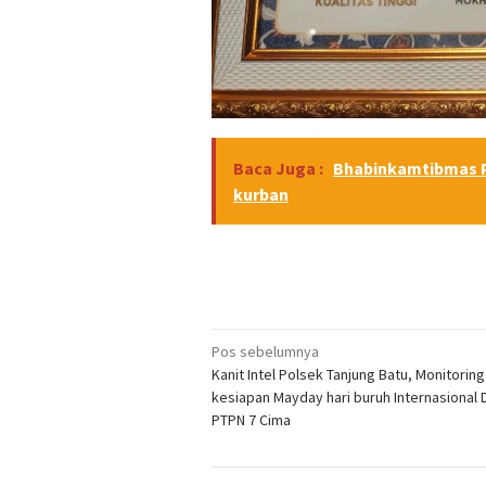
Baca Juga :
Bhabinkamtibmas 
kurban
Navigasi
Pos sebelumnya
Kanit Intel Polsek Tanjung Batu, Monitoring
pos
kesiapan Mayday hari buruh Internasional D
PTPN 7 Cima