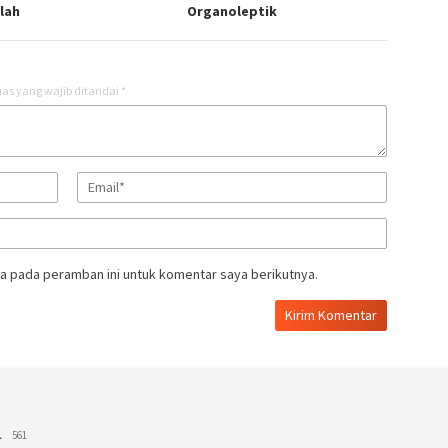
lah
Organoleptik
as yang wajib ditandai
*
a pada peramban ini untuk komentar saya berikutnya.
L
561