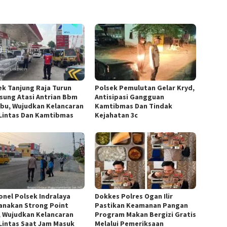
ek Tanjung Raja Turun
Polsek Pemulutan Gelar Kryd,
sung Atasi Antrian Bbm
Antisipasi Gangguan
pbu, Wujudkan Kelancaran
Kamtibmas Dan Tindak
 Lintas Dan Kamtibmas
Kejahatan 3c
onel Polsek Indralaya
Dokkes Polres Ogan Ilir
anakan Strong Point
Pastikan Keamanan Pangan
, Wujudkan Kelancaran
Program Makan Bergizi Gratis
 Lintas Saat Jam Masuk
Melalui Pemeriksaan