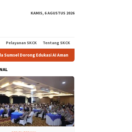
KAMIS, 6 AGUSTUS 2026
Pelayanan SKCK
Tentang SKCK
 Edukasi AI Aman dan Bertanggung Jawab di Sekolah
Prog
NAL