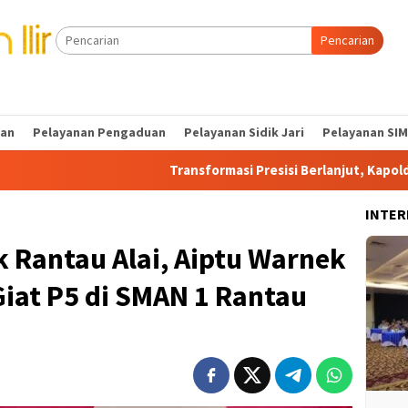
Pencarian
tan
Pelayanan Pengaduan
Pelayanan Sidik Jari
Pelayanan SIM
Transformasi Presisi Berlanjut, Kapolda Sumsel Dorong
INTER
 Rantau Alai, Aiptu Warnek
iat P5 di SMAN 1 Rantau