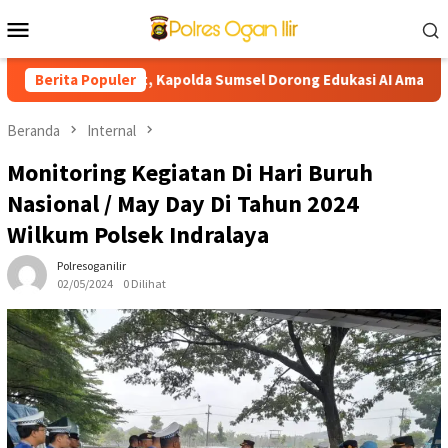
Loncat
Menu
ke
Mobile
konten
isi Berlanjut, Kapolda Sumsel Dorong Edukasi AI Aman dan Bert
Berita Populer
Beranda
Internal
Monitoring Kegiatan Di Hari Buruh
Nasional / May Day Di Tahun 2024
Wilkum Polsek Indralaya
Polresoganilir
02/05/2024
0 Dilihat