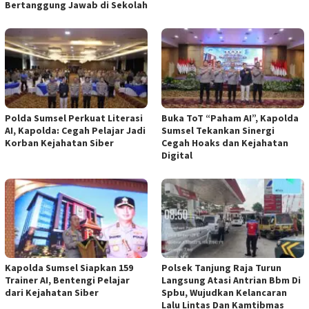
Bertanggung Jawab di Sekolah
Polda Sumsel Perkuat Literasi
Buka ToT “Paham AI”, Kapolda
AI, Kapolda: Cegah Pelajar Jadi
Sumsel Tekankan Sinergi
Korban Kejahatan Siber
Cegah Hoaks dan Kejahatan
Digital
Kapolda Sumsel Siapkan 159
Polsek Tanjung Raja Turun
Trainer AI, Bentengi Pelajar
Langsung Atasi Antrian Bbm Di
dari Kejahatan Siber
Spbu, Wujudkan Kelancaran
Lalu Lintas Dan Kamtibmas