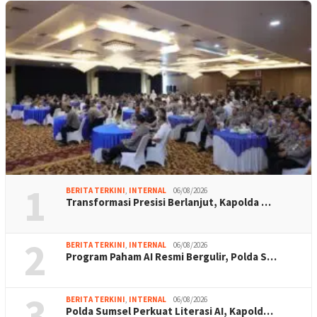
1
BERITA TERKINI
,
INTERNAL
06/08/2026
Transformasi Presisi Berlanjut, Kapolda …
2
BERITA TERKINI
,
INTERNAL
06/08/2026
Program Paham AI Resmi Bergulir, Polda S…
3
BERITA TERKINI
,
INTERNAL
06/08/2026
Polda Sumsel Perkuat Literasi AI, Kapold…